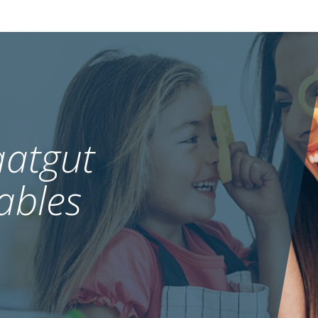
atgut
ables