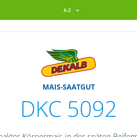
A-Z
MAIS-SAATGUT
DKC 5092
pakter Körnermais in der späten Reife