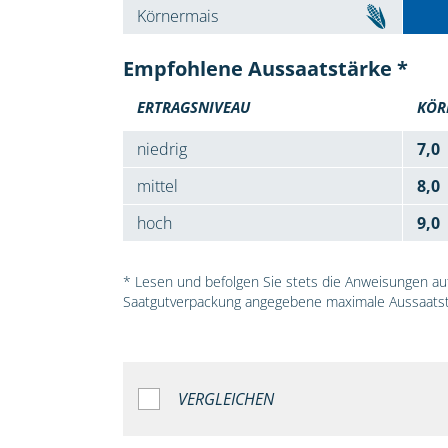
Körnermais
Empfohlene Aussaatstärke *
ERTRAGSNIVEAU
KÖR
niedrig
7,0
mittel
8,0
hoch
9,0
* Lesen und befolgen Sie stets die Anweisungen auf 
Saatgutverpackung angegebene maximale Aussaatst
VERGLEICHEN