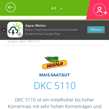
A-Z
Agrar Wetter
Öffnen
Bayer CropScience Deutschland GmbH
Kostenlos bei Google Play
Saatgut / Mais / DKC 5110
MAIS-SAATGUT
DKC 5110
DKC 5110 ist ein mittelhoher bis hoher
Körnermais mit sehr hohen Kornerträgen und