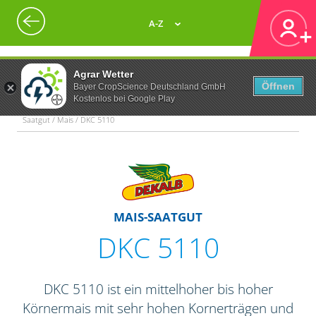
A-Z
Agrar Wetter
Öffnen
Bayer CropScience Deutschland GmbH
Kostenlos bei Google Play
Saatgut / Mais / DKC 5110
MAIS-SAATGUT
DKC 5110
DKC 5110 ist ein mittelhoher bis hoher
Körnermais mit sehr hohen Kornerträgen und