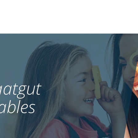
atgut
ables