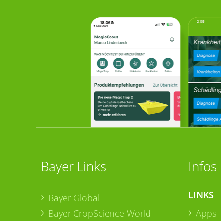
Bayer Links
Infos
LINKS
Bayer Global
Bayer CropScience World
Apps