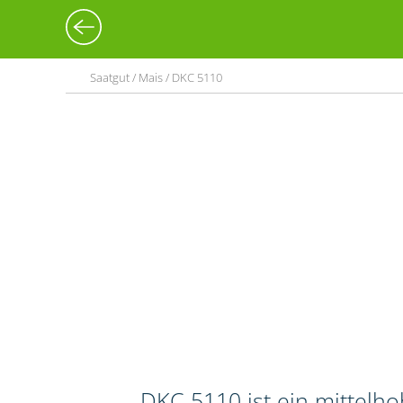
Saatgut / Mais / DKC 5110
DKC 5110 ist ein mittelh