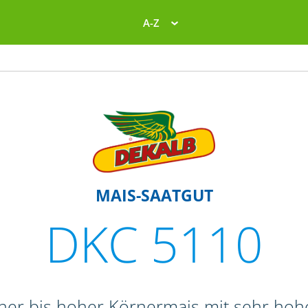
A-Z
MAIS-SAATGUT
DKC 5110
oher bis hoher Körnermais mit sehr ho