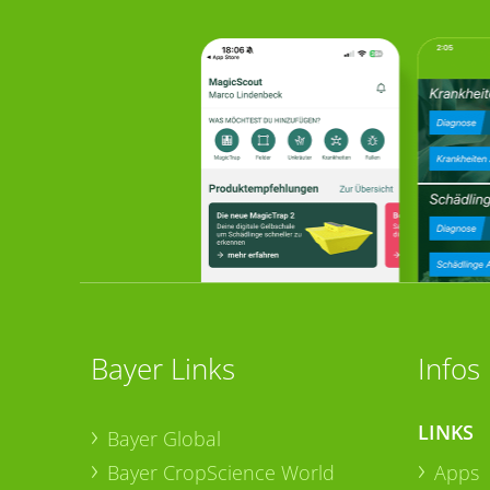
Bayer Links
Infos
LINKS
Bayer Global
Bayer CropScience World
Apps