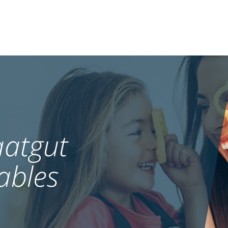
atgut
ables