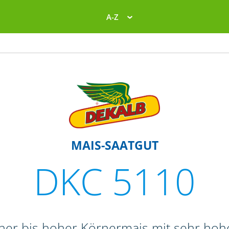
A-Z
MAIS-SAATGUT
DKC 5110
oher bis hoher Körnermais mit sehr ho