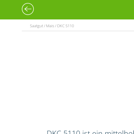
Saatgut / Mais / DKC 5110
DKC 5110 ist ein mittelh