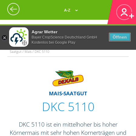
A-Z
Agrar Wetter
Öffnen
Bayer CropScience Deutschland GmbH
Kostenlos bei Google Play
Saatgut / Mais / DKC 5110
MAIS-SAATGUT
DKC 5110
DKC 5110 ist ein mittelhoher bis hoher
Körnermais mit sehr hohen Kornerträgen und