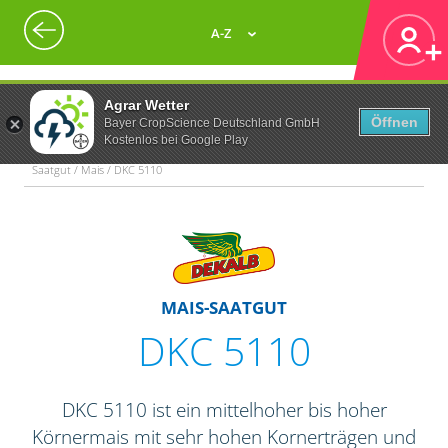
A-Z
Agrar Wetter
Öffnen
Bayer CropScience Deutschland GmbH
Kostenlos bei Google Play
Saatgut / Mais / DKC 5110
MAIS-SAATGUT
DKC 5110
DKC 5110 ist ein mittelhoher bis hoher
Körnermais mit sehr hohen Kornerträgen und