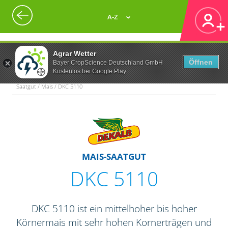
A-Z
Agrar Wetter
Öffnen
Bayer CropScience Deutschland GmbH
Kostenlos bei Google Play
Saatgut / Mais / DKC 5110
MAIS-SAATGUT
DKC 5110
DKC 5110 ist ein mittelhoher bis hoher
Körnermais mit sehr hohen Kornerträgen und