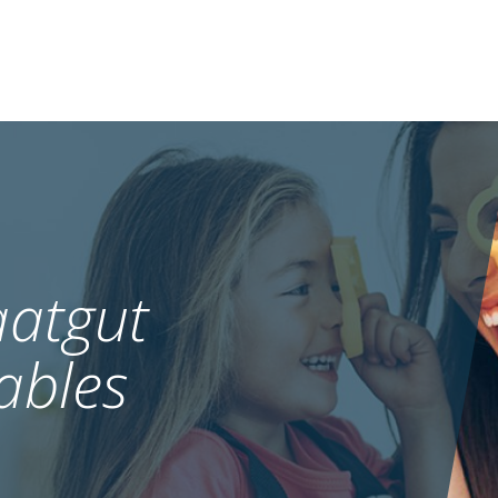
atgut
ables