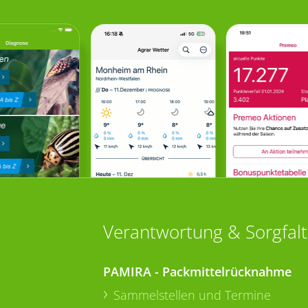
Verantwortung & Sorgfalt
PAMIRA - Packmittelrücknahme
Sammelstellen und Termine