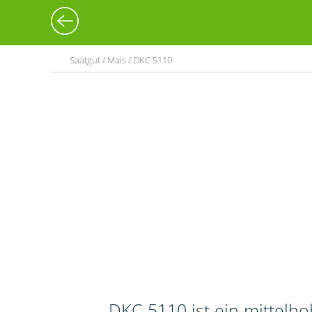
Saatgut / Mais / DKC 5110
DKC 5110 ist ein mittelh