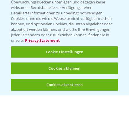
Überwachungszwecken unterliegen und dagegen keine
wirksamen Rechtsbehelfe zur Verfügung stehen.
Folgen Sie uns
Detaillierte Informationen zu unbedingt notwendigen
Cookies, ohne die wir die Webseite nicht verfügbar machen
können, und optionalen Cookies, die unten abgelehnt oder
akzeptiert werden können, und wie Sie Ihre Einwilligungen
jeder Zeit ändern oder zurückziehen können, finden Sie in
unserer
Privacy Statement
Cookie Einstellungen
Allgemeine Nutzungsbedingungen
Datenschutzerklärung
Cookies ablehnen
Impressum
Gebrauchshinweise
Cookies akzeptieren
Öffnen
Bis zu 4 Produkte vergleichen:
(noch 4)
© Bayer CropScience Deutschland GmbH