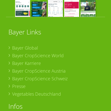
Bayer Links
Bayer Global
Bayer CropScience World
Bayer Karriere
Bayer CropScience Austria
Bayer CropScience Schweiz
Presse
Vegetables Deutschland
Infos