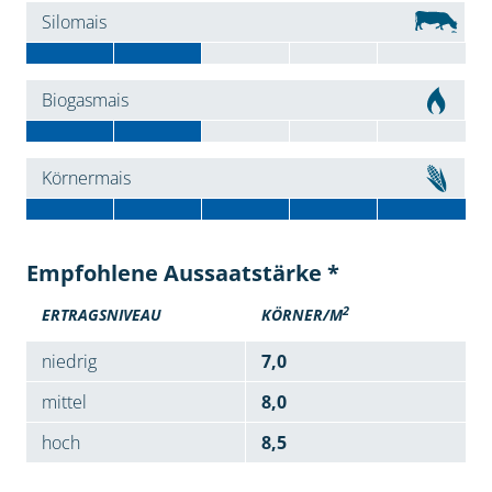
Silomais
Biogasmais
Körnermais
Empfohlene Aussaatstärke *
2
ERTRAGSNIVEAU
KÖRNER/M
niedrig
7,0
mittel
8,0
hoch
8,5