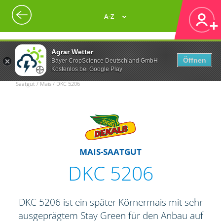
A-Z
Agrar Wetter
Öffnen
Bayer CropScience Deutschland GmbH
Kostenlos bei Google Play
Saatgut / Mais / DKC 5206
MAIS-SAATGUT
DKC 5206
DKC 5206 ist ein später Körnermais mit sehr
ausgeprägtem Stay Green für den Anbau auf