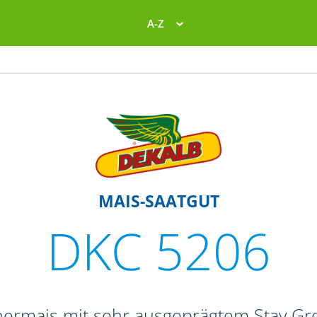
A-Z
MAIS-SAATGUT
DKC 5206
rnermais mit sehr ausgeprägtem Stay Gr