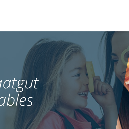
atgut
ables