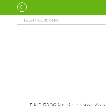
Saatgut / Mais / DKC 5206
DKC 5206 ist ein später Kö