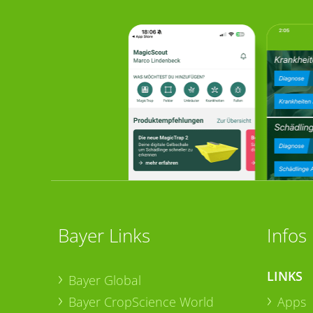
Bayer Links
Infos
LINKS
Bayer Global
Bayer CropScience World
Apps