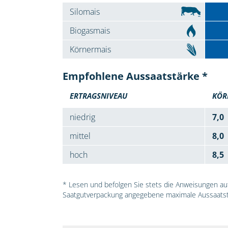
Silomais
Biogasmais
Körnermais
Empfohlene Aussaatstärke *
ERTRAGSNIVEAU
KÖR
niedrig
7,0
mittel
8,0
hoch
8,5
* Lesen und befolgen Sie stets die Anweisungen auf 
Saatgutverpackung angegebene maximale Aussaatst