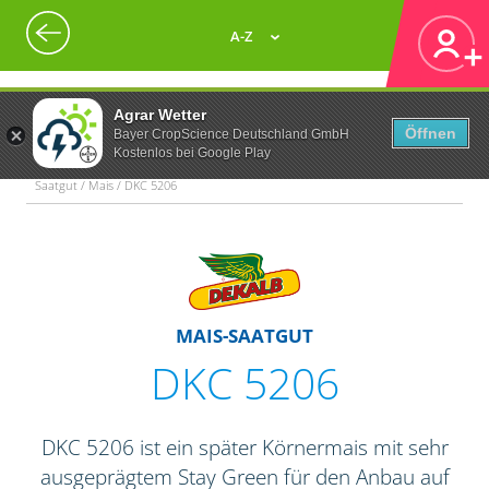
A-Z
Agrar Wetter
Öffnen
Bayer CropScience Deutschland GmbH
Kostenlos bei Google Play
Saatgut / Mais / DKC 5206
MAIS-SAATGUT
DKC 5206
DKC 5206 ist ein später Körnermais mit sehr
ausgeprägtem Stay Green für den Anbau auf