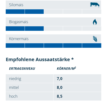
Silomais
Biogasmais
Körnermais
Empfohlene Aussaatstärke *
2
ERTRAGSNIVEAU
KÖRNER/M
niedrig
7,0
mittel
8,0
hoch
8,5