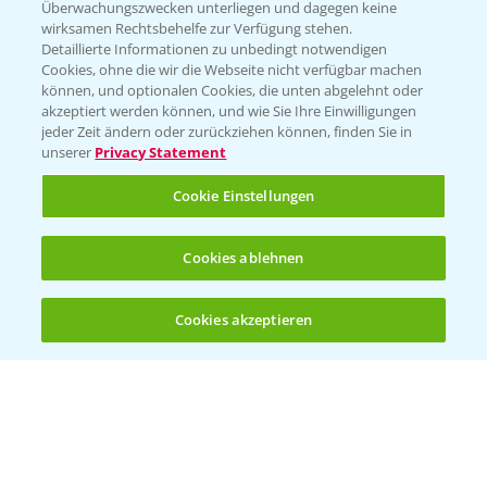
Überwachungszwecken unterliegen und dagegen keine
wirksamen Rechtsbehelfe zur Verfügung stehen.
Folgen Sie uns
Detaillierte Informationen zu unbedingt notwendigen
Cookies, ohne die wir die Webseite nicht verfügbar machen
können, und optionalen Cookies, die unten abgelehnt oder
akzeptiert werden können, und wie Sie Ihre Einwilligungen
jeder Zeit ändern oder zurückziehen können, finden Sie in
unserer
Privacy Statement
Cookie Einstellungen
Allgemeine Nutzungsbedingungen
Datenschutzerklärung
Cookies ablehnen
Impressum
Gebrauchshinweise
Cookies akzeptieren
Öffnen
Bis zu 4 Produkte vergleichen:
(noch 4)
© Bayer CropScience Deutschland GmbH