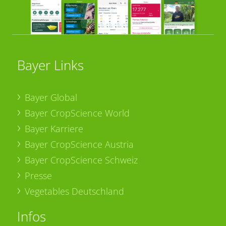
Bayer Links
Bayer Global
Bayer CropScience World
Bayer Karriere
Bayer CropScience Austria
Bayer CropScience Schweiz
Presse
Vegetables Deutschland
Infos