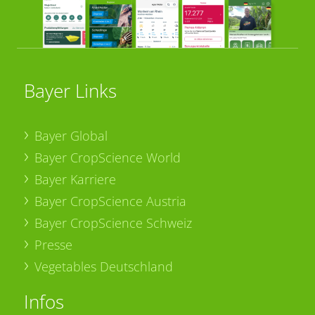
Bayer Links
Bayer Global
Bayer CropScience World
Bayer Karriere
Bayer CropScience Austria
Bayer CropScience Schweiz
Presse
Vegetables Deutschland
Infos