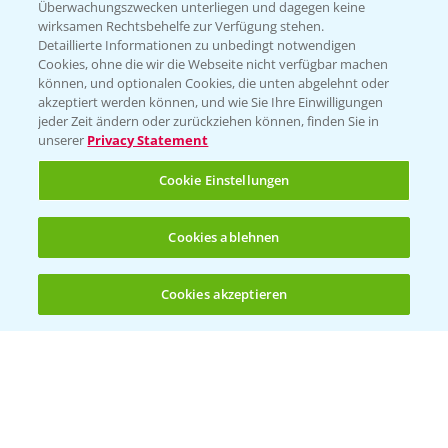
Überwachungszwecken unterliegen und dagegen keine
wirksamen Rechtsbehelfe zur Verfügung stehen.
Folgen Sie uns
Detaillierte Informationen zu unbedingt notwendigen
Cookies, ohne die wir die Webseite nicht verfügbar machen
können, und optionalen Cookies, die unten abgelehnt oder
akzeptiert werden können, und wie Sie Ihre Einwilligungen
jeder Zeit ändern oder zurückziehen können, finden Sie in
unserer
Privacy Statement
Cookie Einstellungen
Allgemeine Nutzungsbedingungen
Datenschutzerklärung
Cookies ablehnen
Impressum
Gebrauchshinweise
Cookies akzeptieren
Öffnen
Bis zu 4 Produkte vergleichen:
(noch 4)
© Bayer CropScience Deutschland GmbH