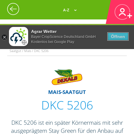
A-Z
Agrar Wetter
Öffnen
Bayer CropScience Deutschland GmbH
Kostenlos bei Google Play
Saatgut / Mais / DKC 5206
MAIS-SAATGUT
DKC 5206
DKC 5206 ist ein später Körnermais mit sehr
ausgeprägtem Stay Green für den Anbau auf