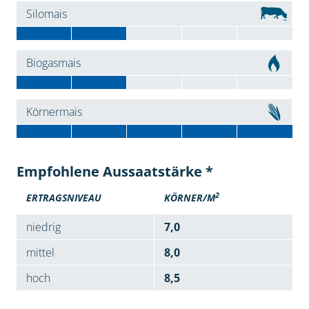
Silomais
Biogasmais
Körnermais
Empfohlene Aussaatstärke *
2
ERTRAGSNIVEAU
KÖRNER/M
niedrig
7,0
mittel
8,0
hoch
8,5