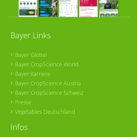
Bayer Links
Bayer Global
Bayer CropScience World
Bayer Karriere
Bayer CropScience Austria
Bayer CropScience Schweiz
Presse
Vegetables Deutschland
Infos