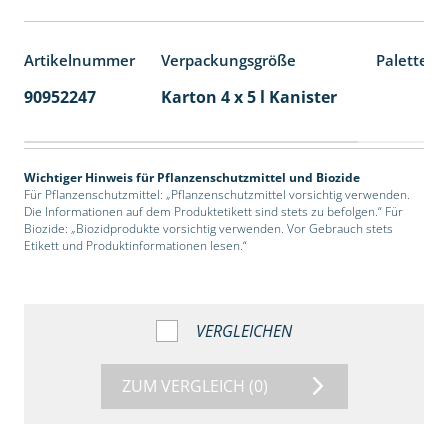
Artikelnummer
Verpackungsgröße
Palettene
90952247
Karton 4 x 5 l Kanister
40
Wichtiger Hinweis für Pflanzenschutzmittel und Biozide
Für Pflanzenschutzmittel: „Pflanzenschutzmittel vorsichtig verwenden.
Die Informationen auf dem Produktetikett sind stets zu befolgen.“ Für
Biozide: „Biozidprodukte vorsichtig verwenden. Vor Gebrauch stets
Etikett und Produktinformationen lesen.“
VERGLEICHEN
ZUM VERGLEICH
(0)