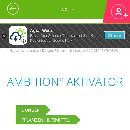
A-Z
Agrar Wetter
Öffnen
Bayer CropScience Deutschland GmbH
Kostenlos bei Google Play
®
Pflanzenschutzmittel / Dünger, Pflanzenhilfsmittel / AMBITION
AKTIVATOR
AMBITION
AKTIVATOR
®
DÜNGER
PFLANZENHILFSMITTEL