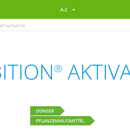
A-Z
®
ON
AKTIVATOR
ITION
AKTIV
®
DÜNGER
PFLANZENHILFSMITTEL