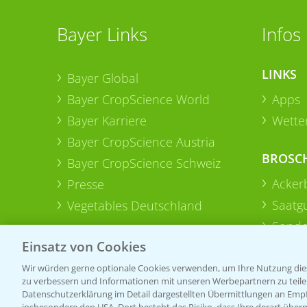
Bayer Links
Infos
LINKS
Bayer Global
Bayer CropScience World
Apps
Bayer Karriere
Wetter
Bayer CropScience Austria
BROSC
Bayer CropScience Schweiz
Acker
Presse
Saatg
Vegetables Deutschland
Sonde
Einsatz von Cookies
Wir würden gerne optionale Cookies verwenden, um Ihre Nutzung dies
zu verbessern und Informationen mit unseren Werbepartnern zu teilen.
Datenschutzerklärung im Detail dargestellten Übermittlungen an Empfä