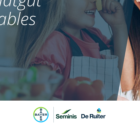
ables