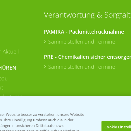
Verantwortung & Sorgfalt
PAMIRA - Packmittelrücknahme
Sammelstellen und Termine
 Aktuell
PRE - Chemikalien sicher entsorge
Sammelstellen und Termine
HÜREN
bau
ut
rkulturen
er Website besser zu verstehen, unsere Website
 Ihre Einwilligung umfasst auch die in der
nger in unsicheren Drittstaaten, wie
Cookie Einste