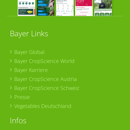
Bayer Links
Bayer Global
Bayer CropScience World
Bayer Karriere
Bayer CropScience Austria
Bayer CropScience Schweiz
Presse
Vegetables Deutschland
Infos