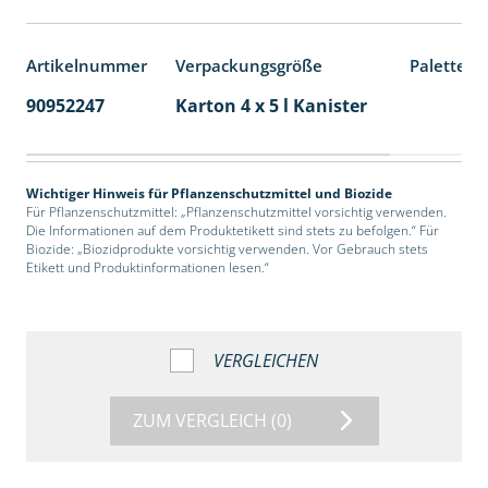
Artikelnummer
Verpackungsgröße
Palettene
90952247
Karton 4 x 5 l Kanister
40
Wichtiger Hinweis für Pflanzenschutzmittel und Biozide
Für Pflanzenschutzmittel: „Pflanzenschutzmittel vorsichtig verwenden.
Die Informationen auf dem Produktetikett sind stets zu befolgen.“ Für
Biozide: „Biozidprodukte vorsichtig verwenden. Vor Gebrauch stets
Etikett und Produktinformationen lesen.“
VERGLEICHEN
ZUM VERGLEICH
(0)