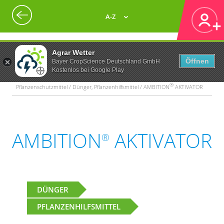
A-Z
Agrar Wetter
Öffnen
Bayer CropScience Deutschland GmbH
Kostenlos bei Google Play
®
Pflanzenschutzmittel / Dünger, Pflanzenhilfsmittel / AMBITION
AKTIVATOR
AMBITION
AKTIVATOR
®
DÜNGER
PFLANZENHILFSMITTEL