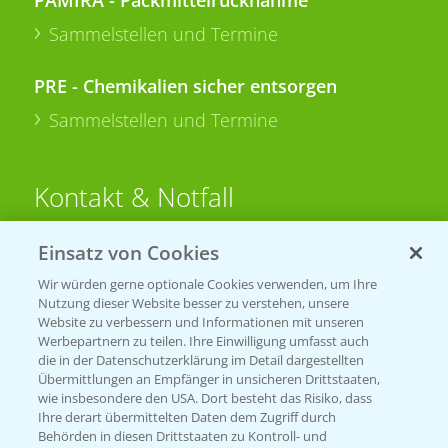
Sammelstellen und Termine
PRE - Chemikalien sicher entsorgen
Sammelstellen und Termine
Kontakt & Notfall
Einsatz von Cookies
Beratung auf WhatsApp
T.
+49 (0)174 346 564 1
Wir würden gerne optionale Cookies verwenden, um Ihre
Nutzung dieser Website besser zu verstehen, unsere
Website zu verbessern und Informationen mit unseren
KONTAKT
Werbepartnern zu teilen. Ihre Einwilligung umfasst auch
die in der Datenschutzerklärung im Detail dargestellten
Übermittlungen an Empfänger in unsicheren Drittstaaten,
Hilfe in Notfällen
wie insbesondere den USA. Dort besteht das Risiko, dass
Ihre derart übermittelten Daten dem Zugriff durch
T.
+49 (0)214/30-20220
Behörden in diesen Drittstaaten zu Kontroll- und