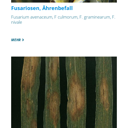
Fusariosen, Ährenbefall
Fusarium avenaceum, F culmorum, F. graminearum, F.
nivale
MEHR