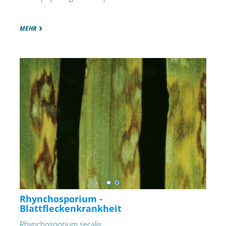
MEHR
Rhynchosporium -
Blattfleckenkrankheit
Rhynchosporium secalis