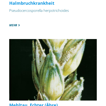
Halmbruchkrankheit
Pseudocercosporella herpotrichoides
MEHR
Mehltau, Echter (Ähre)