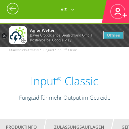
A-Z
Agrar Wetter
Öffnen
Bayer CropScience Deutschland GmbH
Kostenlos bei Google Play
®
Pflanzenschutzmittel / Fungizid / Input
Classic
Input
Classic
®
Fungizid für mehr Output im Getreide
PRODUKTINFO
ZULASSUNGSAUFLAGEN
GE