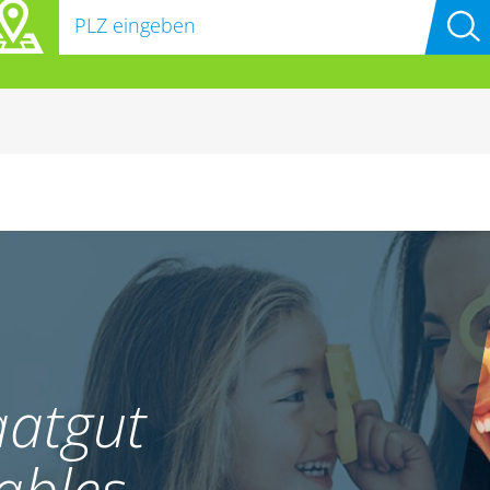
atgut
ables