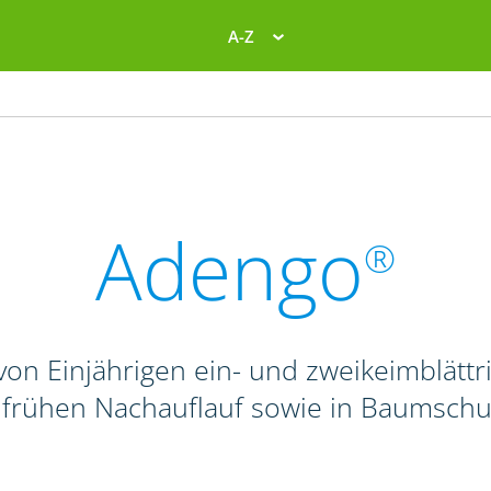
A-Z
Adengo
®
on Einjährigen ein- und zweikeimblättr
. frühen Nachauflauf sowie in Baumschu