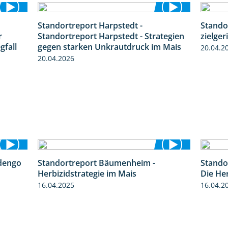
Standortreport Harpstedt -
Stando
7:01
9:11
r
Standortreport Harpstedt - Strategien
zielger
gfall
gegen starken Unkrautdruck im Mais
20.04.2
20.04.2026
dengo
Standortreport Bäumenheim -
Stando
1:27
5:42
Herbizidstrategie im Mais
Die He
16.04.2025
16.04.2