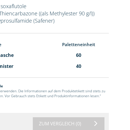
Isoxaflutole
 Thiencarbazone ((als Methylester 90 g/l))
yprosulfamide (Safener)
e
Paletteneinheit
Flasche
60
anister
40
de
 verwenden. Die Informationen auf dem Produktetikett sind stets zu
en. Vor Gebrauch stets Etikett und Produktinformationen lesen.“
ZUM VERGLEICH
(0)