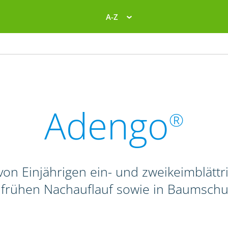
A-Z
Adengo
®
on Einjährigen ein- und zweikeimblättr
. frühen Nachauflauf sowie in Baumschu