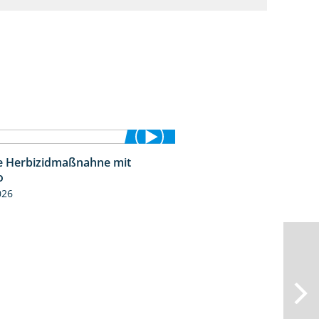
le Herbizidmaßnahne mit
1:26
o
026