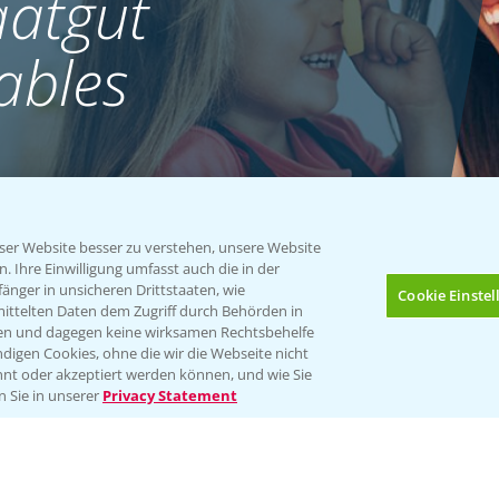
atgut
ables
er Website besser zu verstehen, unsere Website
 Ihre Einwilligung umfasst auch die in der
nger in unsicheren Drittstaaten, wie
Cookie Einste
mittelten Daten dem Zugriff durch Behörden in
gen und dagegen keine wirksamen Rechtsbehelfe
digen Cookies, ohne die wir die Webseite nicht
nt oder akzeptiert werden können, und wie Sie
Bis zu 4 Produkte vergleichen:
(noch 4)
n Sie in unserer
Privacy Statement