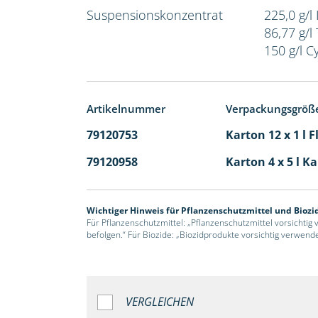
Suspensionskonzentrat
225,0 g/l 
86,77 g/l
150 g/l C
Artikelnummer
Verpackungsgröß
79120753
Karton 12 x 1 l 
79120958
Karton 4 x 5 l K
Wichtiger Hinweis für Pflanzenschutzmittel und Biozi
Für Pflanzenschutzmittel: „Pflanzenschutzmittel vorsichtig
befolgen.“ Für Biozide: „Biozidprodukte vorsichtig verwend
VERGLEICHEN