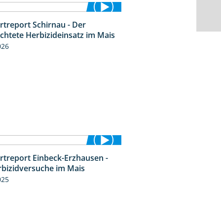
rtreport Schirnau - Der
9:27
ichtete Herbizideinsatz im Mais
026
rtreport Einbeck-Erzhausen -
7:04
rbizidversuche im Mais
025