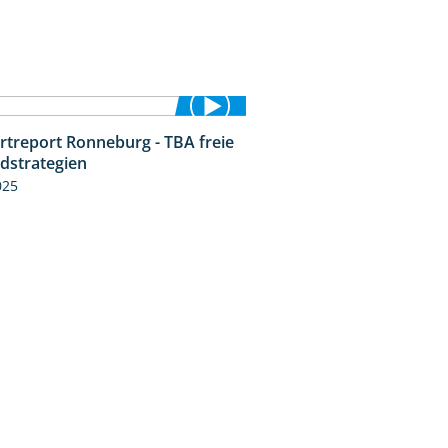
rtreport Ronneburg - TBA freie
4:17
idstrategien
025