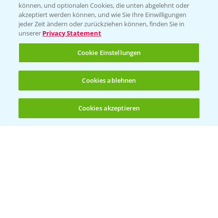
können, und optionalen Cookies, die unten abgelehnt oder
akzeptiert werden können, und wie Sie Ihre Einwilligungen
jeder Zeit ändern oder zurückziehen können, finden Sie in
unserer
Privacy Statement
Cookie Einstellungen
Cookies ablehnen
Standortreport Nauen - Eine starke
5:04
Herbizidlösung im Mais
Cookies akzeptieren
16.04.2025
Öffnen
Bis zu 4 Produkte vergleichen:
(noch 4)