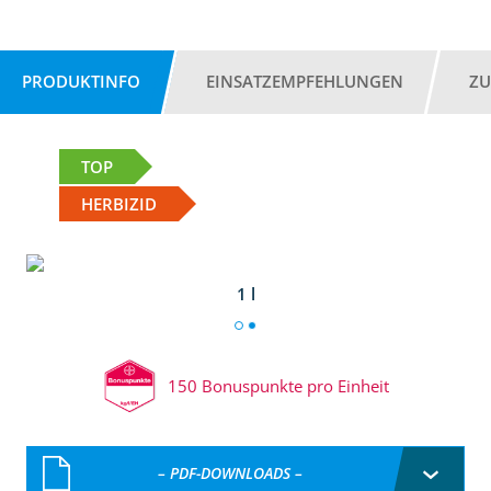
PRODUKTINFO
EINSATZEMPFEHLUNGEN
ZU
TOP
HERBIZID
1 l
150 Bonuspunkte pro Einheit
– PDF-DOWNLOADS –