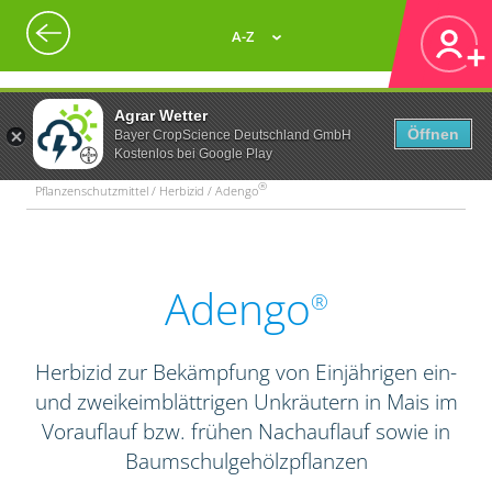
A-Z
Agrar Wetter
Öffnen
Bayer CropScience Deutschland GmbH
Kostenlos bei Google Play
®
Pflanzenschutzmittel / Herbizid / Adengo
Adengo
®
Herbizid zur Bekämpfung von Einjährigen ein-
und zweikeimblättrigen Unkräutern in Mais im
Vorauflauf bzw. frühen Nachauflauf sowie in
Baumschulgehölzpflanzen