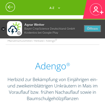
A-Z
Agrar Wetter
Öffnen
Bayer CropScience Deutschland GmbH
Kostenlos bei Google Play
®
Pflanzenschutzmittel / Herbizid / Adengo
Adengo
®
Herbizid zur Bekämpfung von Einjährigen ein-
und zweikeimblättrigen Unkräutern in Mais im
Vorauflauf bzw. frühen Nachauflauf sowie in
Baumschulgehölzpflanzen