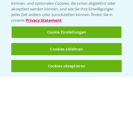
können, und optionalen Cookies, die unten abgelehnt oder
akzeptiert werden können, und wie Sie Ihre Einwilligungen
jeder Zeit ändern oder zurückziehen können, finden Sie in
unserer
Privacy Statement
Cookie Einstellungen
Standortreport Nauen - Eine starke
Cookies ablehnen
5:04
Herbizidlösung im Mais
16.04.2025
Cookies akzeptieren
Öffnen
Bis zu 4 Produkte vergleichen:
(noch 4)