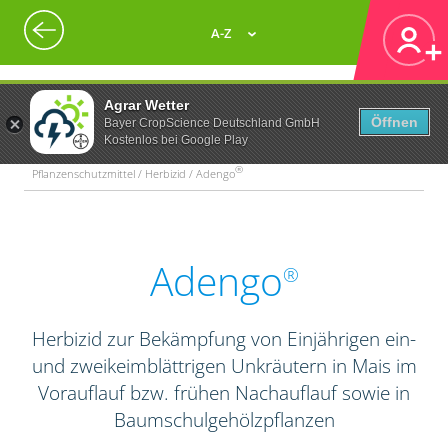
A-Z
Agrar Wetter
Öffnen
Bayer CropScience Deutschland GmbH
Kostenlos bei Google Play
®
Pflanzenschutzmittel / Herbizid / Adengo
Adengo
®
Herbizid zur Bekämpfung von Einjährigen ein-
und zweikeimblättrigen Unkräutern in Mais im
Vorauflauf bzw. frühen Nachauflauf sowie in
Baumschulgehölzpflanzen