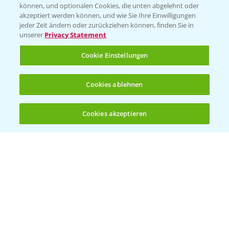
können, und optionalen Cookies, die unten abgelehnt oder
akzeptiert werden können, und wie Sie Ihre Einwilligungen
jeder Zeit ändern oder zurückziehen können, finden Sie in
unserer
Privacy Statement
Cookie Einstellungen
Standortreport Nauen - Eine starke
Cookies ablehnen
5:04
Herbizidlösung im Mais
16.04.2025
Cookies akzeptieren
Öffnen
Bis zu 4 Produkte vergleichen:
(noch 4)