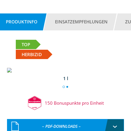
PRODUKTINFO
EINSATZEMPFEHLUNGEN
ZU
TOP
HERBIZID
1 l
150 Bonuspunkte pro Einheit
– PDF-DOWNLOADS –