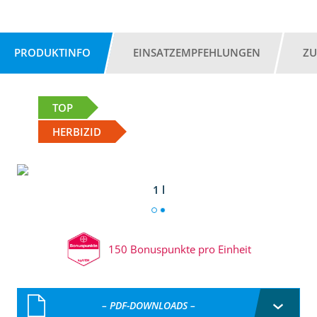
PRODUKTINFO
EINSATZEMPFEHLUNGEN
ZU
TOP
HERBIZID
1 l
150 Bonuspunkte pro Einheit
– PDF-DOWNLOADS –