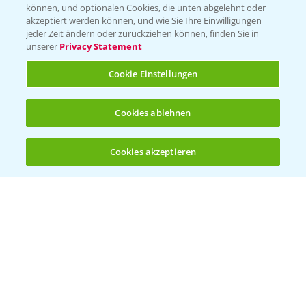
können, und optionalen Cookies, die unten abgelehnt oder
akzeptiert werden können, und wie Sie Ihre Einwilligungen
jeder Zeit ändern oder zurückziehen können, finden Sie in
unserer
Privacy Statement
Cookie Einstellungen
Standortreport Nauen - Eine starke
Cookies ablehnen
5:04
Herbizidlösung im Mais
16.04.2025
Cookies akzeptieren
Öffnen
Bis zu 4 Produkte vergleichen:
(noch 4)