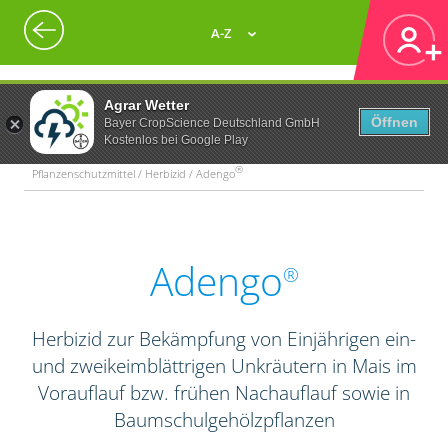
A-Z
Agrar Wetter
Öffnen
Bayer CropScience Deutschland GmbH
Kostenlos bei Google Play
®
Pflanzenschutzmittel / Herbizid / Adengo
Adengo
®
Herbizid zur Bekämpfung von Einjährigen ein-
und zweikeimblättrigen Unkräutern in Mais im
Vorauflauf bzw. frühen Nachauflauf sowie in
Baumschulgehölzpflanzen