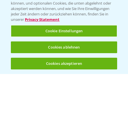
können, und optionalen Cookies, die unten abgelehnt oder
akzeptiert werden können, und wie Sie Ihre Einwilligungen
jeder Zeit ändern oder zurückziehen können, finden Sie in
unserer
Privacy Statement
Cookie Einstellungen
Standortreport Nauen - Eine starke
Cookies ablehnen
5:04
Herbizidlösung im Mais
16.04.2025
Cookies akzeptieren
Öffnen
Bis zu 4 Produkte vergleichen:
(noch 4)
Standortreport Ronneburg - TBA freie
4:17