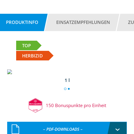
PRODUKTINFO
EINSATZEMPFEHLUNGEN
ZU
TOP
HERBIZID
1 l
150 Bonuspunkte pro Einheit
– PDF-DOWNLOADS –