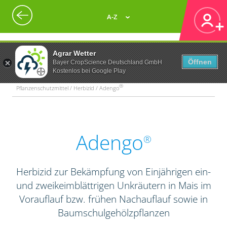
A-Z
Agrar Wetter
Öffnen
Bayer CropScience Deutschland GmbH
Kostenlos bei Google Play
®
Pflanzenschutzmittel / Herbizid / Adengo
Adengo
®
Herbizid zur Bekämpfung von Einjährigen ein-
und zweikeimblättrigen Unkräutern in Mais im
Vorauflauf bzw. frühen Nachauflauf sowie in
Baumschulgehölzpflanzen