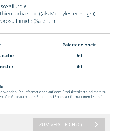
Isoxaflutole
 Thiencarbazone ((als Methylester 90 g/l))
yprosulfamide (Safener)
e
Paletteneinheit
Flasche
60
anister
40
de
 verwenden. Die Informationen auf dem Produktetikett sind stets zu
en. Vor Gebrauch stets Etikett und Produktinformationen lesen.“
ZUM VERGLEICH
(0)