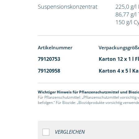
Suspensionskonzentrat
225,0 g/l 
86,77 g/l
150 g/l C
Artikelnummer
Verpackungsgröß
79120753
Karton 12 x 1 l 
79120958
Karton 4 x 5 l K
Wichtiger Hinweis für Pflanzenschutzmittel und Biozi
Für Pflanzenschutzmittel: „Pflanzenschutzmittel vorsichtig
befolgen.“ Für Biozide: „Biozidprodukte vorsichtig verwend
VERGLEICHEN