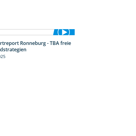
rtreport Ronneburg - TBA freie
4:17
idstrategien
025