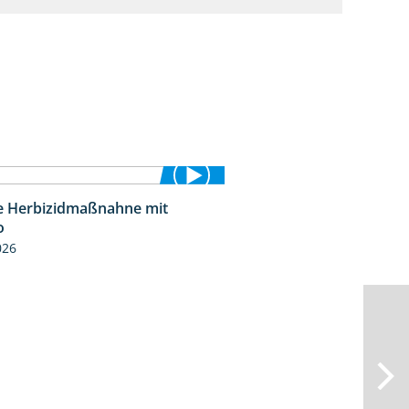
le Herbizidmaßnahne mit
1:26
o
026