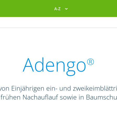
A-Z
Adengo
®
on Einjährigen ein- und zweikeimblättr
. frühen Nachauflauf sowie in Baumschu