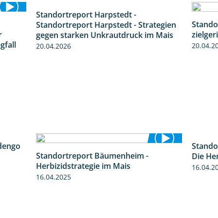
Standortreport Harpstedt -
9:11
Stando
Standortreport Harpstedt - Strategien
7:01
r
zielger
gegen starken Unkrautdruck im Mais
gfall
20.04.2
20.04.2026
dengo
Stando
1:27
Standortreport Bäumenheim -
Die He
5:42
Herbizidstrategie im Mais
16.04.2
16.04.2025