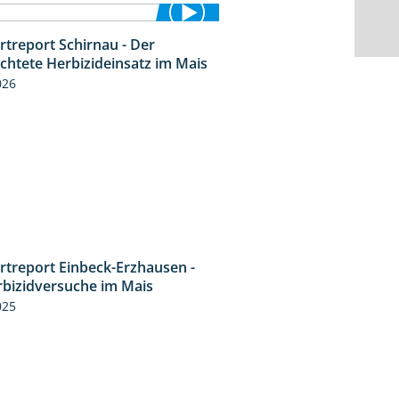
rtreport Schirnau - Der
9:27
ichtete Herbizideinsatz im Mais
026
rtreport Einbeck-Erzhausen -
7:04
rbizidversuche im Mais
025