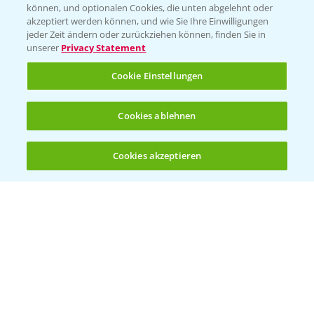
können, und optionalen Cookies, die unten abgelehnt oder
akzeptiert werden können, und wie Sie Ihre Einwilligungen
jeder Zeit ändern oder zurückziehen können, finden Sie in
unserer
Privacy Statement
Cookie Einstellungen
Standortreport Nauen - Eine starke
Cookies ablehnen
5:04
Herbizidlösung im Mais
16.04.2025
Cookies akzeptieren
Öffnen
Bis zu 4 Produkte vergleichen:
(noch 4)