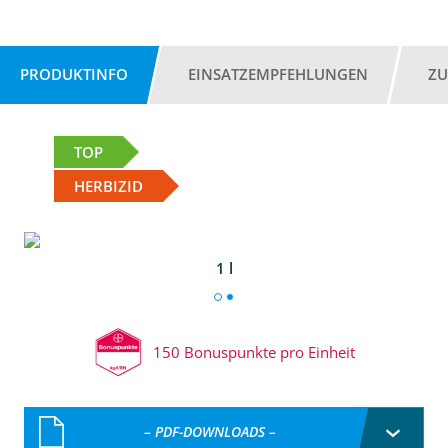
PRODUKTINFO
EINSATZEMPFEHLUNGEN
ZU
TOP
HERBIZID
1 l
150 Bonuspunkte pro Einheit
– PDF-DOWNLOADS –