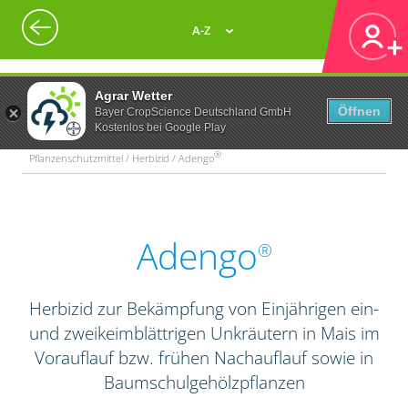
A-Z
Agrar Wetter
Öffnen
Bayer CropScience Deutschland GmbH
Kostenlos bei Google Play
®
Pflanzenschutzmittel / Herbizid / Adengo
Adengo
®
Herbizid zur Bekämpfung von Einjährigen ein-
und zweikeimblättrigen Unkräutern in Mais im
Vorauflauf bzw. frühen Nachauflauf sowie in
Baumschulgehölzpflanzen