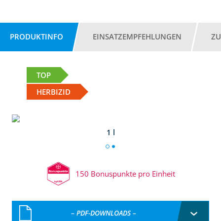
PRODUKTINFO
EINSATZEMPFEHLUNGEN
ZU
TOP
HERBIZID
1 l
150 Bonuspunkte pro Einheit
– PDF-DOWNLOADS –