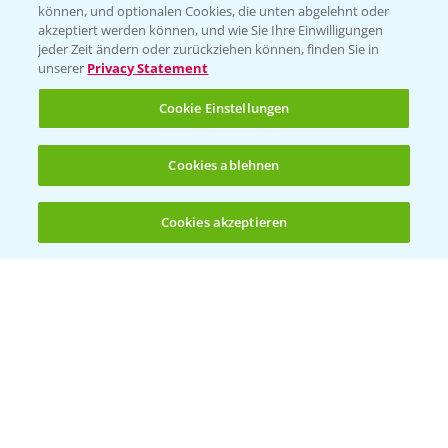
können, und optionalen Cookies, die unten abgelehnt oder
akzeptiert werden können, und wie Sie Ihre Einwilligungen
jeder Zeit ändern oder zurückziehen können, finden Sie in
unserer
Privacy Statement
Cookie Einstellungen
Cookies ablehnen
Standortreport Nauen - Eine starke
5:04
Herbizidlösung im Mais
Cookies akzeptieren
16.04.2025
Öffnen
Bis zu 4 Produkte vergleichen:
(noch 4)
Standortreport Ronneburg - TBA freie
4:17