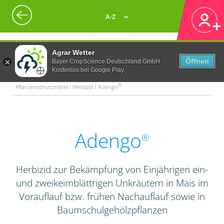
A-Z
Agrar Wetter
Öffnen
Bayer CropScience Deutschland GmbH
Kostenlos bei Google Play
®
Pflanzenschutzmittel / Herbizid / Adengo
Adengo
®
Herbizid zur Bekämpfung von Einjährigen ein-
und zweikeimblättrigen Unkräutern in Mais im
Vorauflauf bzw. frühen Nachauflauf sowie in
Baumschulgehölzpflanzen