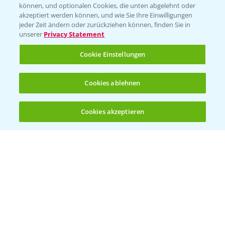
können, und optionalen Cookies, die unten abgelehnt oder
akzeptiert werden können, und wie Sie Ihre Einwilligungen
jeder Zeit ändern oder zurückziehen können, finden Sie in
unserer
Privacy Statement
Cookie Einstellungen
Standortreport Nauen - Eine starke
Cookies ablehnen
5:04
Herbizidlösung im Mais
16.04.2025
Cookies akzeptieren
Öffnen
Bis zu 4 Produkte vergleichen:
(noch 4)