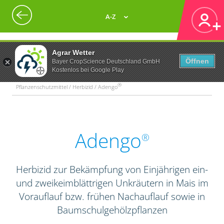
A-Z
Agrar Wetter
Öffnen
Bayer CropScience Deutschland GmbH
Kostenlos bei Google Play
®
Pflanzenschutzmittel / Herbizid / Adengo
Adengo
®
Herbizid zur Bekämpfung von Einjährigen ein-
und zweikeimblättrigen Unkräutern in Mais im
Vorauflauf bzw. frühen Nachauflauf sowie in
Baumschulgehölzpflanzen