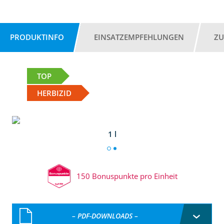
PRODUKTINFO
EINSATZEMPFEHLUNGEN
ZU
TOP
HERBIZID
1 l
150 Bonuspunkte pro Einheit
– PDF-DOWNLOADS –