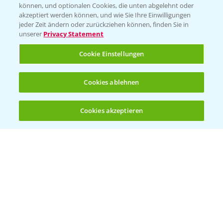
können, und optionalen Cookies, die unten abgelehnt oder
akzeptiert werden können, und wie Sie Ihre Einwilligungen
jeder Zeit ändern oder zurückziehen können, finden Sie in
unserer
Privacy Statement
Cookie Einstellungen
Cookies ablehnen
Standortreport Nauen - Eine starke
5:04
Herbizidlösung im Mais
Cookies akzeptieren
16.04.2025
Öffnen
Bis zu 4 Produkte vergleichen:
(noch 4)