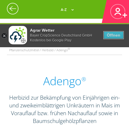
A-Z
Agrar Wetter
Öffnen
Bayer CropScience Deutschland GmbH
Kostenlos bei Google Play
®
Pflanzenschutzmittel / Herbizid / Adengo
Adengo
®
Herbizid zur Bekämpfung von Einjährigen ein-
und zweikeimblättrigen Unkräutern in Mais im
Vorauflauf bzw. frühen Nachauflauf sowie in
Baumschulgehölzpflanzen