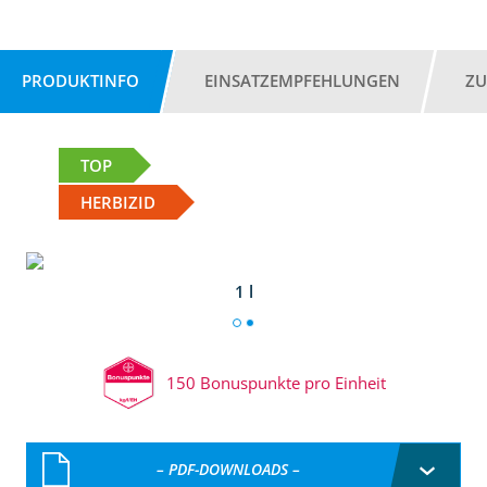
PRODUKTINFO
EINSATZEMPFEHLUNGEN
ZU
TOP
HERBIZID
1 l
150 Bonuspunkte pro Einheit
– PDF-DOWNLOADS –