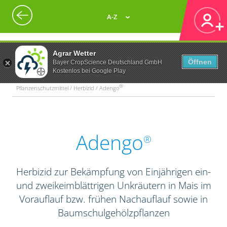
A-Z
Agrar Wetter
Öffnen
Bayer CropScience Deutschland GmbH
Kostenlos bei Google Play
®
Pflanzenschutzmittel / Herbizid / Adengo
Adengo
®
Herbizid zur Bekämpfung von Einjährigen ein-
und zweikeimblättrigen Unkräutern in Mais im
Vorauflauf bzw. frühen Nachauflauf sowie in
Baumschulgehölzpflanzen