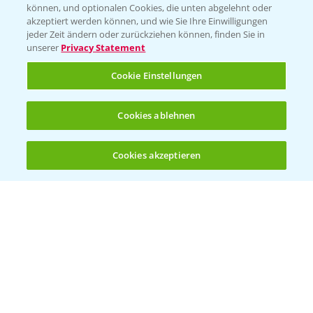
können, und optionalen Cookies, die unten abgelehnt oder
akzeptiert werden können, und wie Sie Ihre Einwilligungen
jeder Zeit ändern oder zurückziehen können, finden Sie in
unserer
Privacy Statement
Cookie Einstellungen
Cookies ablehnen
Standortreport Nauen - Eine starke
5:04
Herbizidlösung im Mais
Cookies akzeptieren
16.04.2025
Öffnen
Bis zu 4 Produkte vergleichen:
(noch 4)