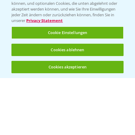
können, und optionalen Cookies, die unten abgelehnt oder
akzeptiert werden können, und wie Sie Ihre Einwilligungen
jeder Zeit ändern oder zurückziehen können, finden Sie in
unserer
Privacy Statement
Cookie Einstellungen
Cookies ablehnen
Standortreport Nauen - Eine starke
5:04
Herbizidlösung im Mais
Cookies akzeptieren
16.04.2025
Öffnen
Bis zu 4 Produkte vergleichen:
(noch 4)