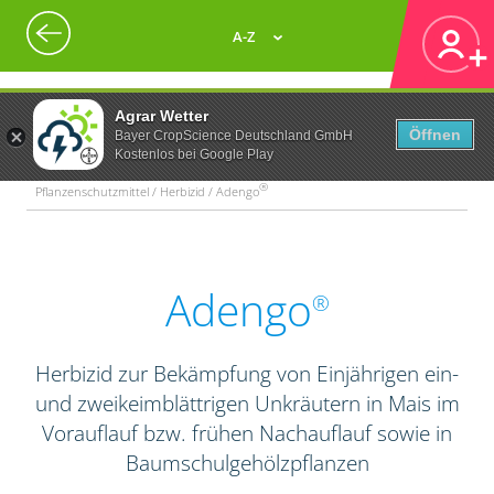
A-Z
Agrar Wetter
Öffnen
Bayer CropScience Deutschland GmbH
Kostenlos bei Google Play
®
Pflanzenschutzmittel / Herbizid / Adengo
Adengo
®
Herbizid zur Bekämpfung von Einjährigen ein-
und zweikeimblättrigen Unkräutern in Mais im
Vorauflauf bzw. frühen Nachauflauf sowie in
Baumschulgehölzpflanzen