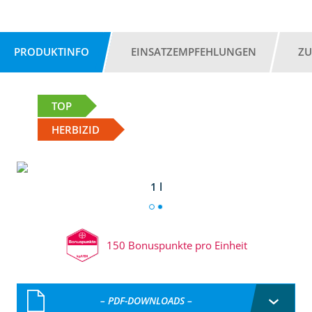
PRODUKTINFO
EINSATZEMPFEHLUNGEN
ZU
TOP
HERBIZID
1 l
150 Bonuspunkte pro Einheit
– PDF-DOWNLOADS –