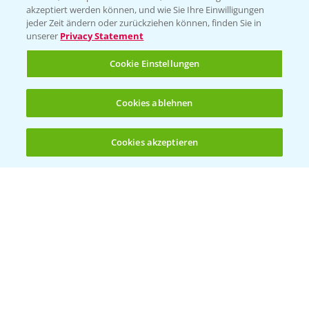
akzeptiert werden können, und wie Sie Ihre Einwilligungen
jeder Zeit ändern oder zurückziehen können, finden Sie in
unserer
Privacy Statement
Cookie Einstellungen
Cookies ablehnen
Standortreport Nauen - Eine starke
5:04
Herbizidlösung im Mais
Cookies akzeptieren
Öffnen
Bis zu 4 Produkte vergleichen:
(noch 4)
16.04.2025
Standortreport Ronneburg - TBA freie
4:17