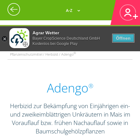
A-Z
Agrar Wetter
Öffnen
Bayer CropScience Deutschland GmbH
Kostenlos bei Google Play
®
Pflanzenschutzmittel / Herbizid / Adengo
Adengo
®
Herbizid zur Bekämpfung von Einjährigen ein-
und zweikeimblättrigen Unkräutern in Mais im
Vorauflauf bzw. frühen Nachauflauf sowie in
Baumschulgehölzpflanzen