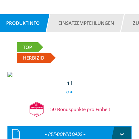
PRODUKTINFO
EINSATZEMPFEHLUNGEN
ZU
TOP
HERBIZID
1 l
150 Bonuspunkte pro Einheit
– PDF-DOWNLOADS –