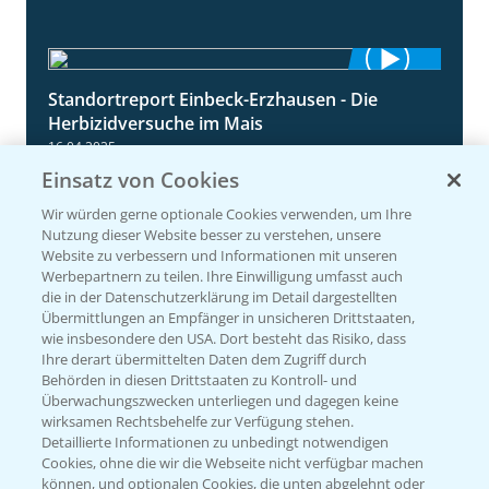
Standortreport Einbeck-Erzhausen - Die
7:04
Herbizidversuche im Mais
16.04.2025
Einsatz von Cookies
Wir würden gerne optionale Cookies verwenden, um Ihre
Nutzung dieser Website besser zu verstehen, unsere
Website zu verbessern und Informationen mit unseren
Werbepartnern zu teilen. Ihre Einwilligung umfasst auch
die in der Datenschutzerklärung im Detail dargestellten
Übermittlungen an Empfänger in unsicheren Drittstaaten,
wie insbesondere den USA. Dort besteht das Risiko, dass
Ihre derart übermittelten Daten dem Zugriff durch
Behörden in diesen Drittstaaten zu Kontroll- und
Standortreport Raden - Wie wirkt Adengo
5:53
Überwachungszwecken unterliegen und dagegen keine
im Mais?
wirksamen Rechtsbehelfe zur Verfügung stehen.
16.04.2025
Detaillierte Informationen zu unbedingt notwendigen
Cookies, ohne die wir die Webseite nicht verfügbar machen
können, und optionalen Cookies, die unten abgelehnt oder