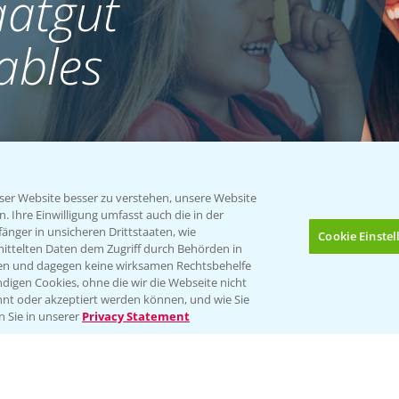
atgut
ables
er Website besser zu verstehen, unsere Website
 Ihre Einwilligung umfasst auch die in der
nger in unsicheren Drittstaaten, wie
Cookie Einste
mittelten Daten dem Zugriff durch Behörden in
gen und dagegen keine wirksamen Rechtsbehelfe
digen Cookies, ohne die wir die Webseite nicht
nt oder akzeptiert werden können, und wie Sie
Bis zu 4 Produkte vergleichen:
(noch 4)
n Sie in unserer
Privacy Statement