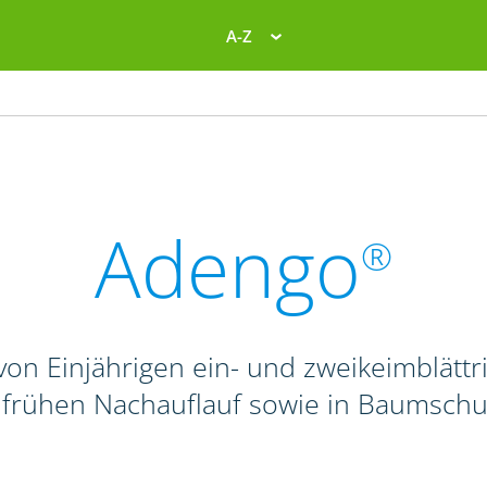
A-Z
Adengo
®
on Einjährigen ein- und zweikeimblättr
. frühen Nachauflauf sowie in Baumschu