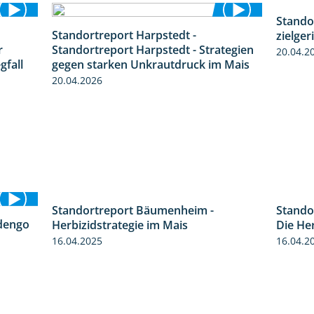
Standortreport Harpstedt -
Stando
7:01
9:11
r
Standortreport Harpstedt - Strategien
zielger
gfall
gegen starken Unkrautdruck im Mais
20.04.2
20.04.2026
Standortreport Bäumenheim -
Stando
5:42
dengo
Herbizidstrategie im Mais
Die He
1:27
16.04.2025
16.04.2