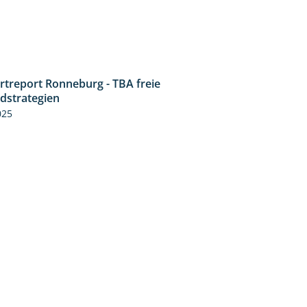
rtreport Ronneburg - TBA freie
4:17
idstrategien
025