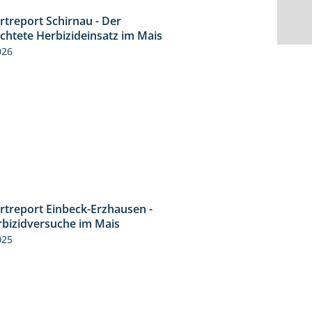
rtreport Schirnau - Der
9:27
ichtete Herbizideinsatz im Mais
026
rtreport Einbeck-Erzhausen -
7:04
rbizidversuche im Mais
025