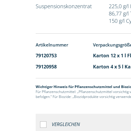
Suspensionskonzentrat
225,0 g/l 
86,77 g/l
150 g/l C
Artikelnummer
Verpackungsgröß
79120753
Karton 12 x 1 l 
79120958
Karton 4 x 5 l K
Wichtiger Hinweis für Pflanzenschutzmittel und Biozi
Für Pflanzenschutzmittel: „Pflanzenschutzmittel vorsichtig
befolgen.“ Für Biozide: „Biozidprodukte vorsichtig verwend
VERGLEICHEN