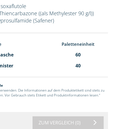
Isoxaflutole
 Thiencarbazone ((als Methylester 90 g/l))
yprosulfamide (Safener)
e
Paletteneinheit
Flasche
60
anister
40
de
 verwenden. Die Informationen auf dem Produktetikett sind stets zu
en. Vor Gebrauch stets Etikett und Produktinformationen lesen.“
ZUM VERGLEICH
(0)