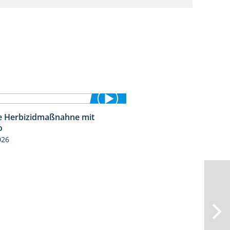
le Herbizidmaßnahne mit
1:26
o
026