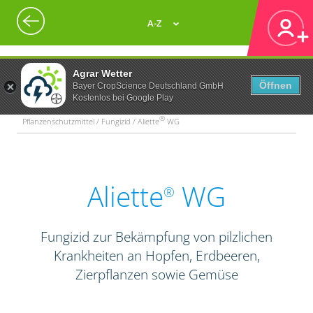
A-Z
Agrar Wetter
Öffnen
Bayer CropScience Deutschland GmbH
Kostenlos bei Google Play
®
Pflanzenschutzmittel / Fungizid / Aliette
WG
Aliette
WG
®
Fungizid zur Bekämpfung von pilzlichen
Krankheiten an Hopfen, Erdbeeren,
Zierpflanzen sowie Gemüse