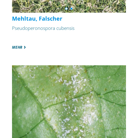
Mehltau, Falscher
Pseudoperonospora cubensis
MEHR