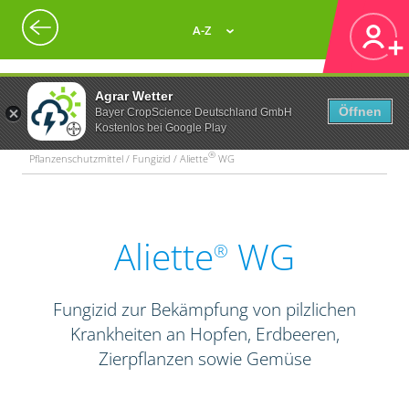
A-Z
Agrar Wetter
Öffnen
Bayer CropScience Deutschland GmbH
Kostenlos bei Google Play
®
Pflanzenschutzmittel / Fungizid / Aliette
WG
Aliette
WG
®
Fungizid zur Bekämpfung von pilzlichen
Krankheiten an Hopfen, Erdbeeren,
Zierpflanzen sowie Gemüse