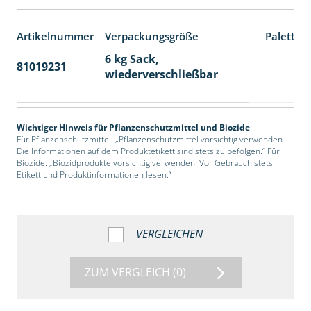
Artikelnummer
Verpackungsgröße
Paletten
6 kg Sack,
81019231
14
wiederverschließbar
Wichtiger Hinweis für Pflanzenschutzmittel und Biozide
Für Pflanzenschutzmittel: „Pflanzenschutzmittel vorsichtig verwenden.
Die Informationen auf dem Produktetikett sind stets zu befolgen.“ Für
Biozide: „Biozidprodukte vorsichtig verwenden. Vor Gebrauch stets
Etikett und Produktinformationen lesen.“
VERGLEICHEN
ZUM VERGLEICH
(0)