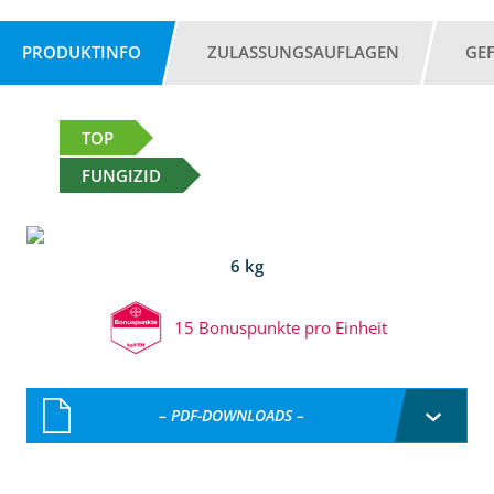
PRODUKTINFO
ZULASSUNGSAUFLAGEN
GE
TOP
FUNGIZID
6 kg
15 Bonuspunkte pro Einheit
– PDF-DOWNLOADS –