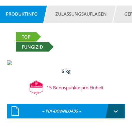
PRODUKTINFO
ZULASSUNGSAUFLAGEN
GE
TOP
FUNGIZID
6 kg
15 Bonuspunkte pro Einheit
– PDF-DOWNLOADS –