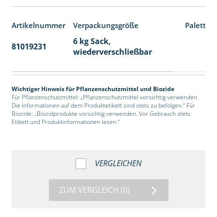
Artikelnummer
Verpackungsgröße
Paletten
6 kg Sack,
81019231
14
wiederverschließbar
Wichtiger Hinweis für Pflanzenschutzmittel und Biozide
Für Pflanzenschutzmittel: „Pflanzenschutzmittel vorsichtig verwenden.
Die Informationen auf dem Produktetikett sind stets zu befolgen.“ Für
Biozide: „Biozidprodukte vorsichtig verwenden. Vor Gebrauch stets
Etikett und Produktinformationen lesen.“
VERGLEICHEN
ZUM VERGLEICH
(0)