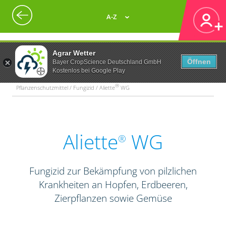
A-Z
Agrar Wetter
Öffnen
Bayer CropScience Deutschland GmbH
Kostenlos bei Google Play
®
Pflanzenschutzmittel / Fungizid / Aliette
WG
Aliette
WG
®
Fungizid zur Bekämpfung von pilzlichen
Krankheiten an Hopfen, Erdbeeren,
Zierpflanzen sowie Gemüse