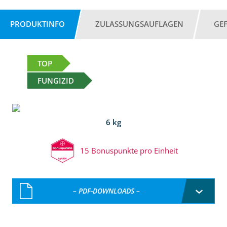
PRODUKTINFO
ZULASSUNGSAUFLAGEN
GE
TOP
FUNGIZID
6 kg
15 Bonuspunkte pro Einheit
– PDF-DOWNLOADS –