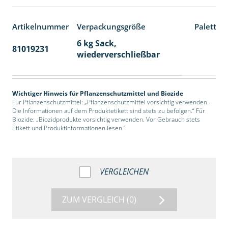
Artikelnummer
Verpackungsgröße
Paletten
6 kg Sack,
81019231
14
wiederverschließbar
Wichtiger Hinweis für Pflanzenschutzmittel und Biozide
Für Pflanzenschutzmittel: „Pflanzenschutzmittel vorsichtig verwenden.
Die Informationen auf dem Produktetikett sind stets zu befolgen.“ Für
Biozide: „Biozidprodukte vorsichtig verwenden. Vor Gebrauch stets
Etikett und Produktinformationen lesen.“
VERGLEICHEN
ZUM VERGLEICH
(0)