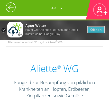
A-Z
Agrar Wetter
Öffnen
Bayer CropScience Deutschland GmbH
Kostenlos bei Google Play
®
Pflanzenschutzmittel / Fungizid / Aliette
WG
Aliette
WG
®
Fungizid zur Bekämpfung von pilzlichen
Krankheiten an Hopfen, Erdbeeren,
Zierpflanzen sowie Gemüse