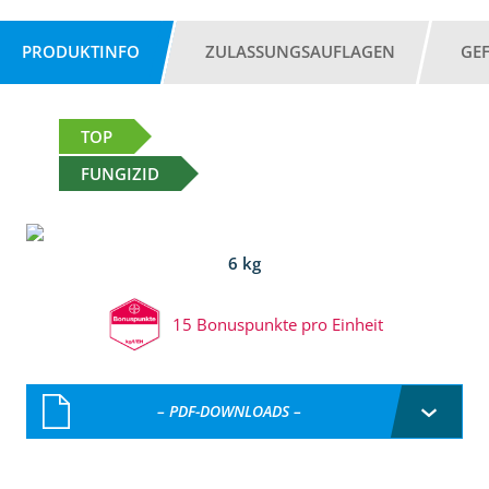
PRODUKTINFO
ZULASSUNGSAUFLAGEN
GE
TOP
FUNGIZID
6 kg
15 Bonuspunkte pro Einheit
– PDF-DOWNLOADS –