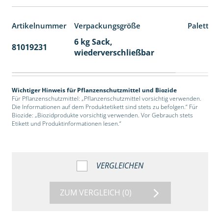
Artikelnummer
Verpackungsgröße
Paletten
6 kg Sack,
81019231
14
wiederverschließbar
Wichtiger Hinweis für Pflanzenschutzmittel und Biozide
Für Pflanzenschutzmittel: „Pflanzenschutzmittel vorsichtig verwenden.
Die Informationen auf dem Produktetikett sind stets zu befolgen.“ Für
Biozide: „Biozidprodukte vorsichtig verwenden. Vor Gebrauch stets
Etikett und Produktinformationen lesen.“
VERGLEICHEN
ZUM VERGLEICH
(0)