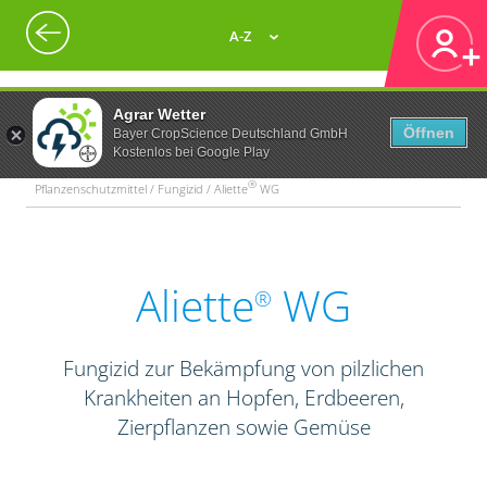
A-Z
Agrar Wetter
Öffnen
Bayer CropScience Deutschland GmbH
Kostenlos bei Google Play
®
Pflanzenschutzmittel / Fungizid / Aliette
WG
Aliette
WG
®
Fungizid zur Bekämpfung von pilzlichen
Krankheiten an Hopfen, Erdbeeren,
Zierpflanzen sowie Gemüse