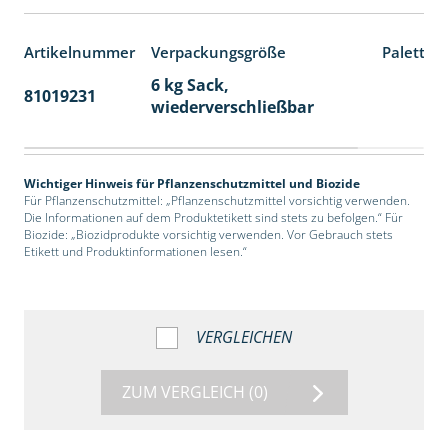
Artikelnummer
Verpackungsgröße
Paletten
6 kg Sack,
81019231
14
wiederverschließbar
Wichtiger Hinweis für Pflanzenschutzmittel und Biozide
Für Pflanzenschutzmittel: „Pflanzenschutzmittel vorsichtig verwenden.
Die Informationen auf dem Produktetikett sind stets zu befolgen.“ Für
Biozide: „Biozidprodukte vorsichtig verwenden. Vor Gebrauch stets
Etikett und Produktinformationen lesen.“
VERGLEICHEN
ZUM VERGLEICH
(0)