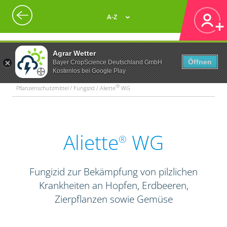
A-Z
Agrar Wetter
Öffnen
Bayer CropScience Deutschland GmbH
Kostenlos bei Google Play
®
Pflanzenschutzmittel / Fungizid / Aliette
WG
Aliette
WG
®
Fungizid zur Bekämpfung von pilzlichen
Krankheiten an Hopfen, Erdbeeren,
Zierpflanzen sowie Gemüse