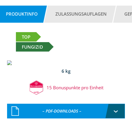
PRODUKTINFO
ZULASSUNGSAUFLAGEN
GE
TOP
FUNGIZID
6 kg
15 Bonuspunkte pro Einheit
– PDF-DOWNLOADS –