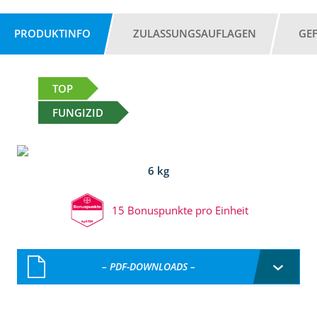
PRODUKTINFO
ZULASSUNGSAUFLAGEN
GE
TOP
FUNGIZID
6 kg
15 Bonuspunkte pro Einheit
– PDF-DOWNLOADS –