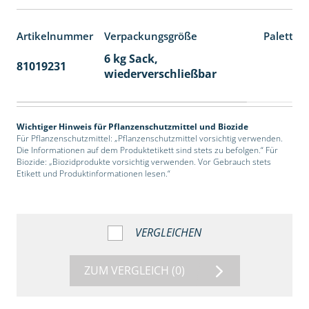
Artikelnummer
Verpackungsgröße
Paletten
6 kg Sack,
81019231
14
wiederverschließbar
Wichtiger Hinweis für Pflanzenschutzmittel und Biozide
Für Pflanzenschutzmittel: „Pflanzenschutzmittel vorsichtig verwenden.
Die Informationen auf dem Produktetikett sind stets zu befolgen.“ Für
Biozide: „Biozidprodukte vorsichtig verwenden. Vor Gebrauch stets
Etikett und Produktinformationen lesen.“
VERGLEICHEN
ZUM VERGLEICH
(0)