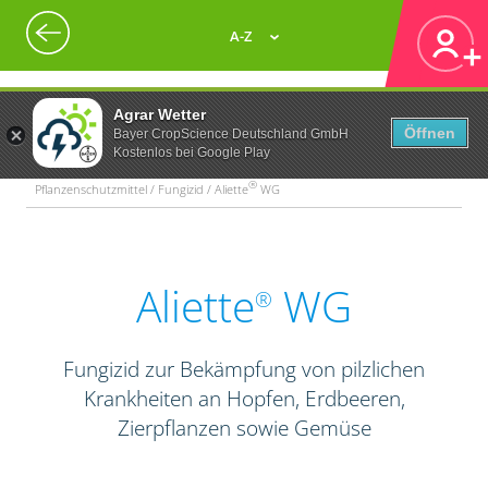
A-Z
Agrar Wetter
Öffnen
Bayer CropScience Deutschland GmbH
Kostenlos bei Google Play
®
Pflanzenschutzmittel / Fungizid / Aliette
WG
Aliette
WG
®
Fungizid zur Bekämpfung von pilzlichen
Krankheiten an Hopfen, Erdbeeren,
Zierpflanzen sowie Gemüse