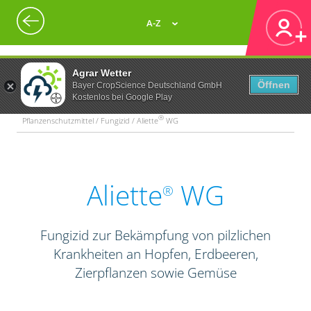
A-Z
Agrar Wetter
Öffnen
Bayer CropScience Deutschland GmbH
Kostenlos bei Google Play
®
Pflanzenschutzmittel / Fungizid / Aliette
WG
Aliette
WG
®
Fungizid zur Bekämpfung von pilzlichen
Krankheiten an Hopfen, Erdbeeren,
Zierpflanzen sowie Gemüse