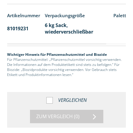
Artikelnummer
Verpackungsgröße
Paletten
6 kg Sack,
81019231
14
wiederverschließbar
Wichtiger Hinweis für Pflanzenschutzmittel und Biozide
Für Pflanzenschutzmittel: „Pflanzenschutzmittel vorsichtig verwenden.
Die Informationen auf dem Produktetikett sind stets zu befolgen.“ Für
Biozide: „Biozidprodukte vorsichtig verwenden. Vor Gebrauch stets
Etikett und Produktinformationen lesen.“
VERGLEICHEN
ZUM VERGLEICH
(0)