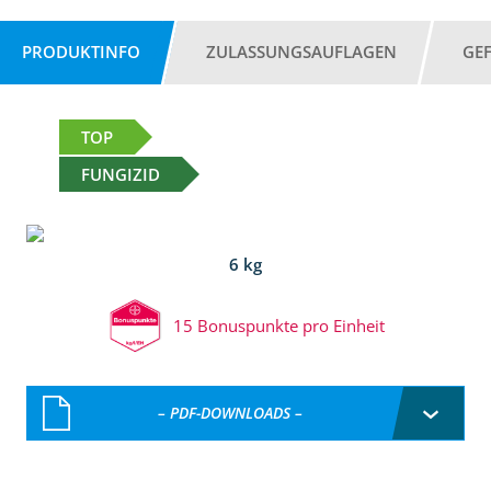
PRODUKTINFO
ZULASSUNGSAUFLAGEN
GE
TOP
FUNGIZID
6 kg
15 Bonuspunkte pro Einheit
– PDF-DOWNLOADS –