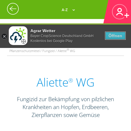
A-Z
Agrar Wetter
Öffnen
Bayer CropScience Deutschland GmbH
Kostenlos bei Google Play
®
Pflanzenschutzmittel / Fungizid / Aliette
WG
Aliette
WG
®
Fungizid zur Bekämpfung von pilzlichen
Krankheiten an Hopfen, Erdbeeren,
Zierpflanzen sowie Gemüse