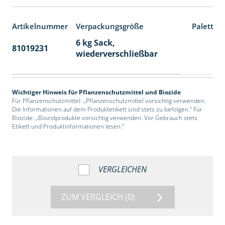
Artikelnummer
Verpackungsgröße
Paletten
6 kg Sack,
81019231
14
wiederverschließbar
Wichtiger Hinweis für Pflanzenschutzmittel und Biozide
Für Pflanzenschutzmittel: „Pflanzenschutzmittel vorsichtig verwenden.
Die Informationen auf dem Produktetikett sind stets zu befolgen.“ Für
Biozide: „Biozidprodukte vorsichtig verwenden. Vor Gebrauch stets
Etikett und Produktinformationen lesen.“
VERGLEICHEN
ZUM VERGLEICH
(0)