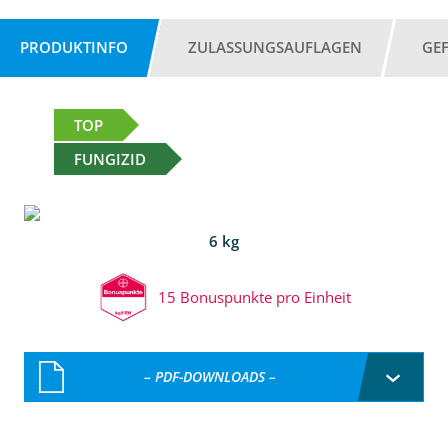
PRODUKTINFO
ZULASSUNGSAUFLAGEN
GE
TOP
FUNGIZID
6 kg
15 Bonuspunkte pro Einheit
– PDF-DOWNLOADS –