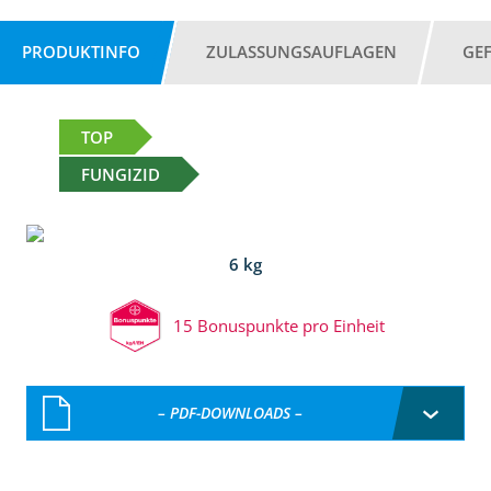
PRODUKTINFO
ZULASSUNGSAUFLAGEN
GE
TOP
FUNGIZID
6 kg
15 Bonuspunkte pro Einheit
– PDF-DOWNLOADS –