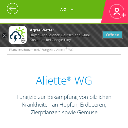
A-Z
Agrar Wetter
Öffnen
Bayer CropScience Deutschland GmbH
Kostenlos bei Google Play
®
Pflanzenschutzmittel / Fungizid / Aliette
WG
Aliette
WG
®
Fungizid zur Bekämpfung von pilzlichen
Krankheiten an Hopfen, Erdbeeren,
Zierpflanzen sowie Gemüse