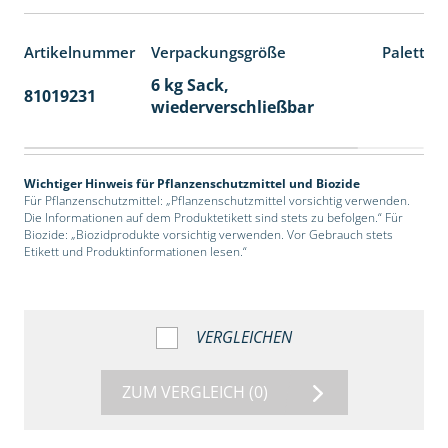
Artikelnummer
Verpackungsgröße
Paletten
6 kg Sack,
81019231
14
wiederverschließbar
Wichtiger Hinweis für Pflanzenschutzmittel und Biozide
Für Pflanzenschutzmittel: „Pflanzenschutzmittel vorsichtig verwenden.
Die Informationen auf dem Produktetikett sind stets zu befolgen.“ Für
Biozide: „Biozidprodukte vorsichtig verwenden. Vor Gebrauch stets
Etikett und Produktinformationen lesen.“
VERGLEICHEN
ZUM VERGLEICH
(0)