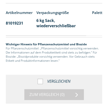
Artikelnummer
Verpackungsgröße
Paletten
6 kg Sack,
81019231
14
wiederverschließbar
Wichtiger Hinweis für Pflanzenschutzmittel und Biozide
Für Pflanzenschutzmittel: „Pflanzenschutzmittel vorsichtig verwenden.
Die Informationen auf dem Produktetikett sind stets zu befolgen.“ Für
Biozide: „Biozidprodukte vorsichtig verwenden. Vor Gebrauch stets
Etikett und Produktinformationen lesen.“
VERGLEICHEN
ZUM VERGLEICH
(0)