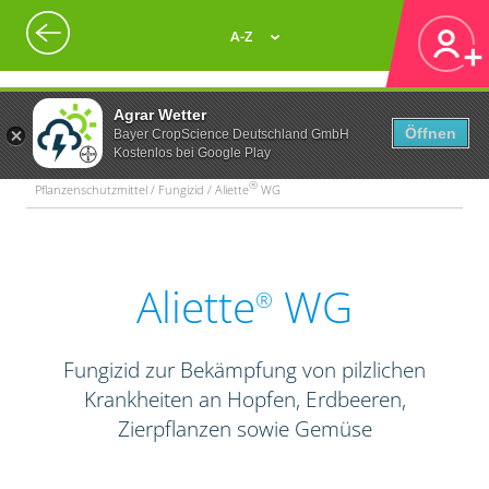
A-Z
Agrar Wetter
Öffnen
Bayer CropScience Deutschland GmbH
Kostenlos bei Google Play
®
Pflanzenschutzmittel / Fungizid / Aliette
WG
Aliette
WG
®
Fungizid zur Bekämpfung von pilzlichen
Krankheiten an Hopfen, Erdbeeren,
Zierpflanzen sowie Gemüse