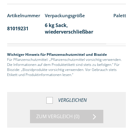
Artikelnummer
Verpackungsgröße
Paletten
6 kg Sack,
81019231
14
wiederverschließbar
Wichtiger Hinweis für Pflanzenschutzmittel und Biozide
Für Pflanzenschutzmittel: „Pflanzenschutzmittel vorsichtig verwenden.
Die Informationen auf dem Produktetikett sind stets zu befolgen.“ Für
Biozide: „Biozidprodukte vorsichtig verwenden. Vor Gebrauch stets
Etikett und Produktinformationen lesen.“
VERGLEICHEN
ZUM VERGLEICH
(0)