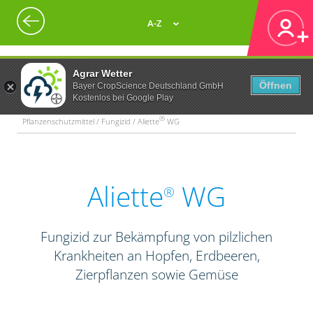
A-Z
Agrar Wetter
Öffnen
Bayer CropScience Deutschland GmbH
Kostenlos bei Google Play
®
Pflanzenschutzmittel / Fungizid / Aliette
WG
Aliette
WG
®
Fungizid zur Bekämpfung von pilzlichen
Krankheiten an Hopfen, Erdbeeren,
Zierpflanzen sowie Gemüse