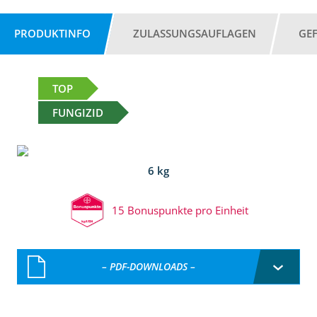
PRODUKTINFO
ZULASSUNGSAUFLAGEN
GE
TOP
FUNGIZID
6 kg
15 Bonuspunkte pro Einheit
– PDF-DOWNLOADS –