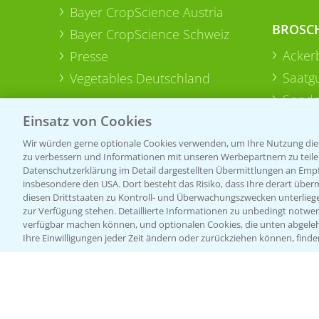
Bayer CropScience Austria
BROSC
Bayer CropScience Schweiz
Acker
Presse
Saatg
Vegetables Deutschland
Sonde
Einsatz von Cookies
Wir würden gerne optionale Cookies verwenden, um Ihre Nutzung dies
zu verbessern und Informationen mit unseren Werbepartnern zu teilen.
Datenschutzerklärung im Detail dargestellten Übermittlungen an Empfä
insbesondere den USA. Dort besteht das Risiko, dass Ihre derart über
diesen Drittstaaten zu Kontroll- und Überwachungszwecken unterlie
zur Verfügung stehen. Detaillierte Informationen zu unbedingt notwen
verfügbar machen können, und optionalen Cookies, die unten abgeleh
Ihre Einwilligungen jeder Zeit ändern oder zurückziehen können, finde