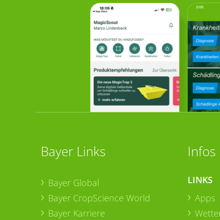
Bayer Links
Infos
LINKS
Bayer Global
Bayer CropScience World
Apps
Bayer Karriere
Wetter