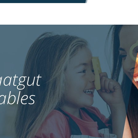
atgut
ables