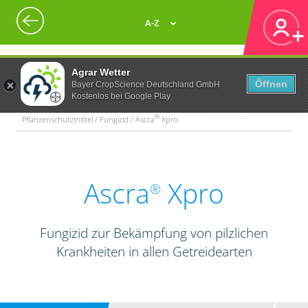
A-Z
Agrar Wetter
Öffnen
Bayer CropScience Deutschland GmbH
Kostenlos bei Google Play
®
Pflanzenschutzmittel / Fungizid / Ascra
Xpro
Ascra
Xpro
®
Fungizid zur Bekämpfung von pilzlichen
Krankheiten in allen Getreidearten