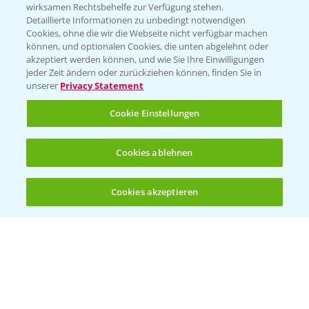
wirksamen Rechtsbehelfe zur Verfügung stehen.
01.04.2026
Detaillierte Informationen zu unbedingt notwendigen
Cookies, ohne die wir die Webseite nicht verfügbar machen
können, und optionalen Cookies, die unten abgelehnt oder
akzeptiert werden können, und wie Sie Ihre Einwilligungen
jeder Zeit ändern oder zurückziehen können, finden Sie in
unserer
Privacy Statement
Cookie Einstellungen
Cookies ablehnen
Standortreport Einbeck - Fungizidlösungen
6:50
in der Gerste
Cookies akzeptieren
23.03.2026
Öffnen
Bis zu 4 Produkte vergleichen:
(noch 4)