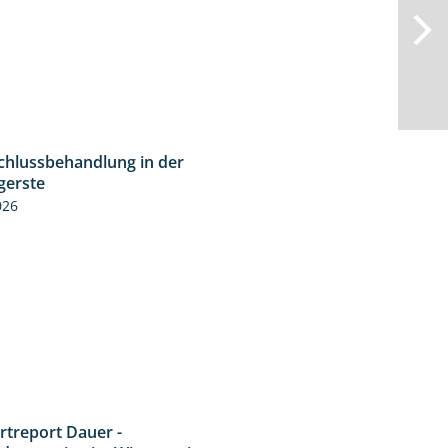
chlussbehandlung in der
1:11
gerste
026
rtreport Dauer -
5:10