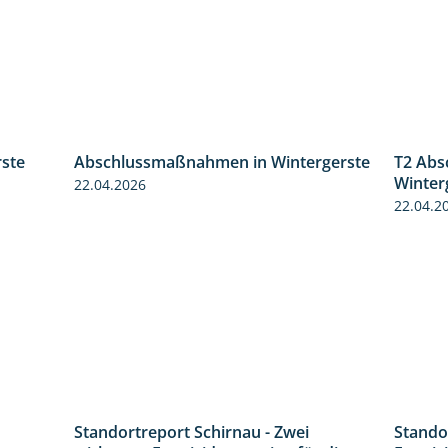
ste
Abschlussmaßnahmen in Wintergerste
T2 Abs
0:46
1:55
Winter
22.04.2026
22.04.2
Standortreport Schirnau - Zwei
Stando
5:04
4:27