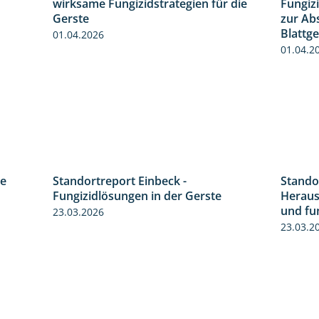
wirksame Fungizidstrategien für die
Fungiz
Gerste
zur Ab
Blattg
01.04.2026
01.04.2
re
Standortreport Einbeck -
Stando
4:30
6:50
Fungizidlösungen in der Gerste
Heraus
und fu
23.03.2026
23.03.2