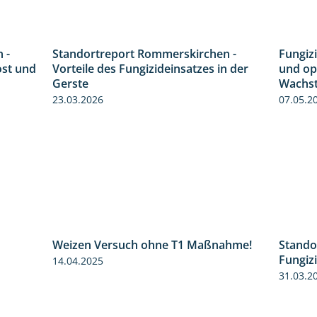
 -
Standortreport Rommerskirchen -
Fungizi
6:11
5:47
ost und
Vorteile des Fungizideinsatzes in der
und op
Gerste
Wachst
23.03.2026
07.05.2
Weizen Versuch ohne T1 Maßnahme!
Stando
1:49
2:20
Fungiz
14.04.2025
31.03.2