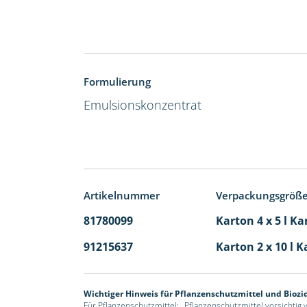
Formulierung
Emulsionskonzentrat
Artikelnummer
Verpackungsgröß
81780099
Karton 4 x 5 l Ka
91215637
Karton 2 x 10 l K
Wichtiger Hinweis für Pflanzenschutzmittel und Biozi
Für Pflanzenschutzmittel: „Pflanzenschutzmittel vorsichtig