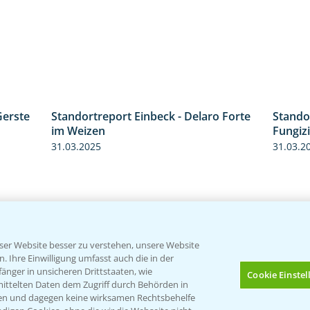
Gerste
Standortreport Einbeck - Delaro Forte
Stando
4:35
3:38
im Weizen
Fungizi
31.03.2025
31.03.2
er Website besser zu verstehen, unsere Website
 Ihre Einwilligung umfasst auch die in der
nger in unsicheren Drittstaaten, wie
Cookie Einste
mittelten Daten dem Zugriff durch Behörden in
gen und dagegen keine wirksamen Rechtsbehelfe
Standortreport Raden -
Standor