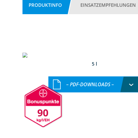
PRODUKTINFO
EINSATZEMPFEHLUNGEN
5 l
– PDF-DOWNLOADS –
90