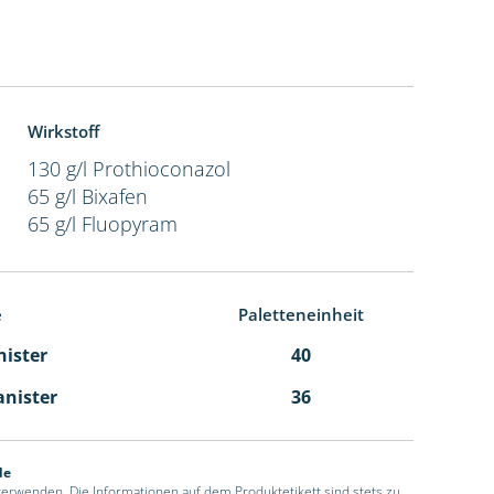
Wirkstoff
130 g/l Prothioconazol
65 g/l Bixafen
65 g/l Fluopyram
e
Paletteneinheit
nister
40
anister
36
de
 verwenden. Die Informationen auf dem Produktetikett sind stets zu