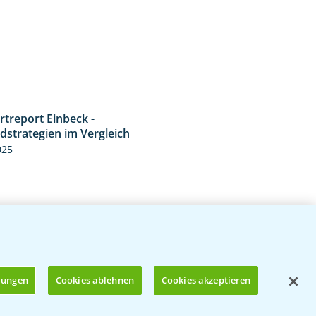
rtreport Einbeck -
6:11
dstrategien im Vergleich
025
llungen
Cookies ablehnen
Cookies akzeptieren
treport Nauen - Jetzt die