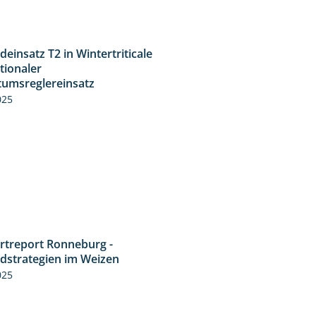
deinsatz T2 in Wintertriticale
1:56
tionaler
umsreglereinsatz
025
rtreport Ronneburg -
6:46
idstrategien im Weizen
025