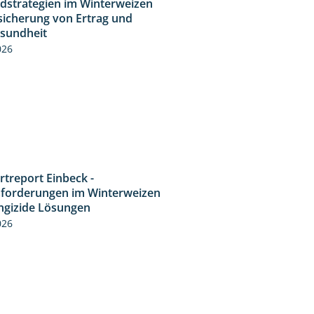
idstrategien im Winterweizen
sicherung von Ertrag und
esundheit
026
rtreport Einbeck -
7:08
forderungen im Winterweizen
ngizide Lösungen
026