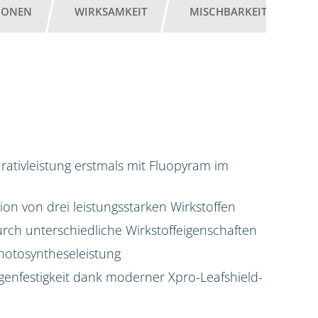
IONEN
WIRKSAMKEIT
MISCHBARKEIT
G
ativleistung erstmals mit Fluopyram im
on von drei leistungsstarken Wirkstoffen
rch unterschiedliche Wirkstoffeigenschaften
hotosyntheseleistung
enfestigkeit dank moderner Xpro-Leafshield-