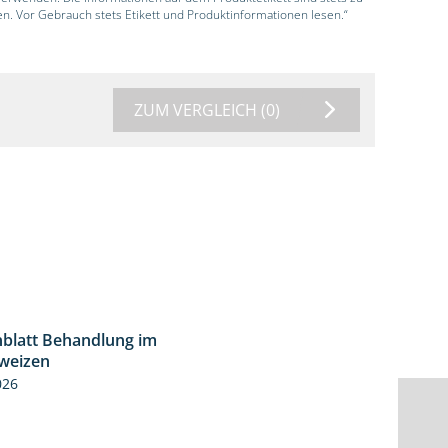
en. Vor Gebrauch stets Etikett und Produktinformationen lesen.“
ZUM VERGLEICH
(0)
blatt Behandlung im
0:53
weizen
026