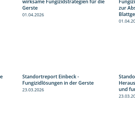
wirksame Fungizidstrategien für die
Fungiz
5:04
Gerste
zur Ab
Blattg
01.04.2026
01.04.2
re
Standortreport Einbeck -
Stando
4:30
6:50
Fungizidlösungen in der Gerste
Heraus
und fu
23.03.2026
23.03.2