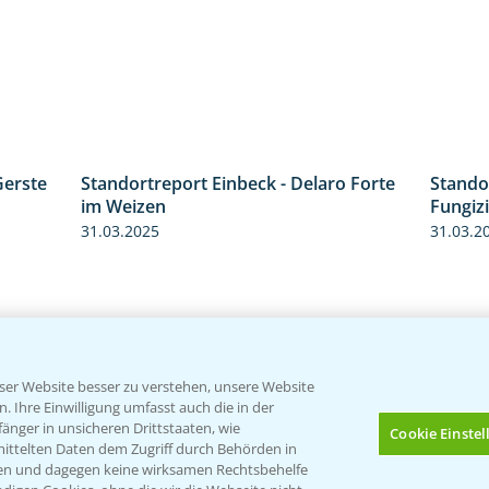
Gerste
Standortreport Einbeck - Delaro Forte
Stando
4:35
3:38
im Weizen
Fungizi
31.03.2025
31.03.2
er Website besser zu verstehen, unsere Website
 Ihre Einwilligung umfasst auch die in der
nger in unsicheren Drittstaaten, wie
Cookie Einste
mittelten Daten dem Zugriff durch Behörden in
gen und dagegen keine wirksamen Rechtsbehelfe
Standortreport Raden -
Standor