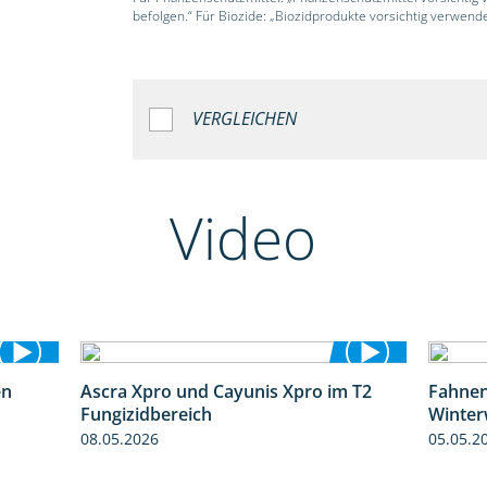
befolgen.“ Für Biozide: „Biozidprodukte vorsichtig verwend
VERGLEICHEN
Video
en
Ascra Xpro und Cayunis Xpro im T2
Fahnen
1:06
2:21
Fungizidbereich
Winter
08.05.2026
05.05.2