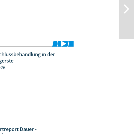
chlussbehandlung in der
1:11
gerste
026
rtreport Dauer -
5:10