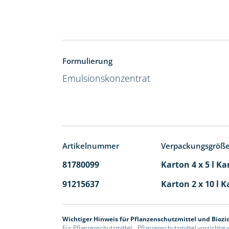
Formulierung
Emulsionskonzentrat
Artikelnummer
Verpackungsgröß
81780099
Karton 4 x 5 l Ka
91215637
Karton 2 x 10 l K
Wichtiger Hinweis für Pflanzenschutzmittel und Biozi
Für Pflanzenschutzmittel: „Pflanzenschutzmittel vorsichtig