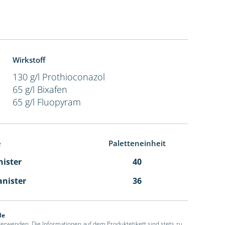
Wirkstoff
130 g/l Prothioconazol
65 g/l Bixafen
65 g/l Fluopyram
e
Paletteneinheit
nister
40
anister
36
de
 verwenden. Die Informationen auf dem Produktetikett sind stets zu