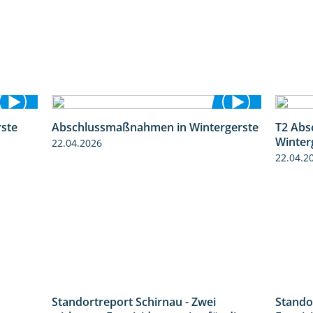
ste
Abschlussmaßnahmen in Wintergerste
T2 Abs
0:46
1:55
Winter
22.04.2026
22.04.2
Standortreport Schirnau - Zwei
Stando
4:27