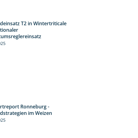
deinsatz T2 in Wintertriticale
1:56
tionaler
umsreglereinsatz
025
rtreport Ronneburg -
6:46
idstrategien im Weizen
025