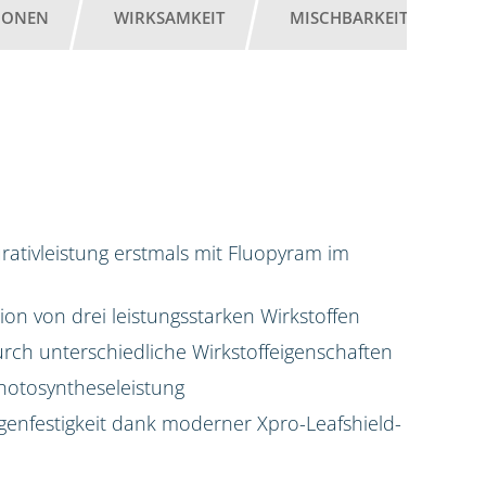
IONEN
WIRKSAMKEIT
MISCHBARKEIT
G
ativleistung erstmals mit Fluopyram im
on von drei leistungsstarken Wirkstoffen
rch unterschiedliche Wirkstoffeigenschaften
hotosyntheseleistung
enfestigkeit dank moderner Xpro-Leafshield-