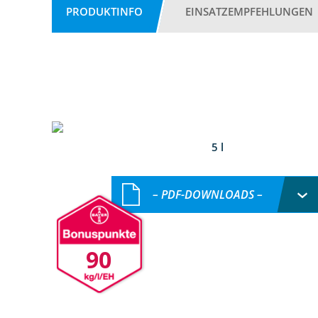
PRODUKTINFO
EINSATZEMPFEHLUNGEN
5 l
– PDF-DOWNLOADS –
90