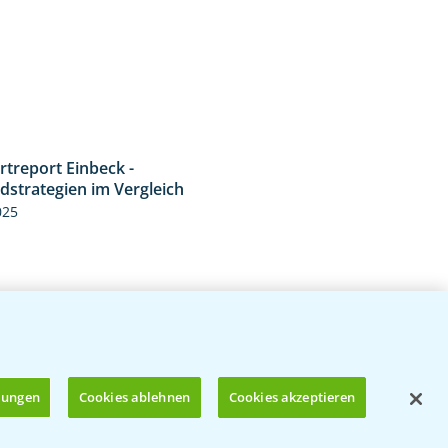
rtreport Einbeck -
6:11
dstrategien im Vergleich
025
llungen
Cookies ablehnen
Cookies akzeptieren
treport Nauen - Jetzt die