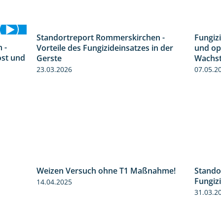
Standortreport Rommerskirchen -
Fungizi
5:47
 -
Vorteile des Fungizideinsatzes in der
und op
6:11
ost und
Gerste
Wachst
23.03.2026
07.05.2
Weizen Versuch ohne T1 Maßnahme!
Stando
1:49
2:20
Fungiz
14.04.2025
31.03.2