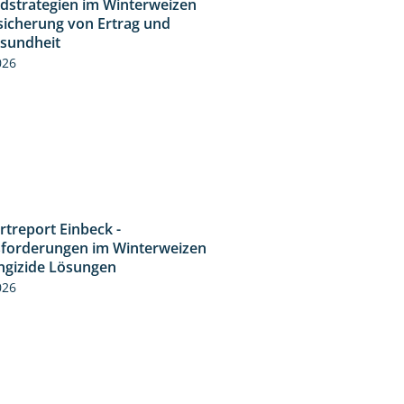
idstrategien im Winterweizen
sicherung von Ertrag und
esundheit
026
rtreport Einbeck -
7:08
forderungen im Winterweizen
ngizide Lösungen
026