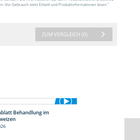
en. Vor Gebrauch stets Etikett und Produktinformationen lesen.“
ZUM VERGLEICH
(0)
blatt Behandlung im
0:53
weizen
026