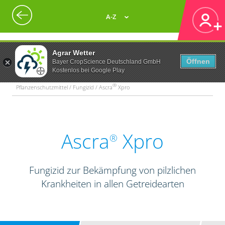
A-Z
Agrar Wetter
Öffnen
Bayer CropScience Deutschland GmbH
Kostenlos bei Google Play
®
Pflanzenschutzmittel / Fungizid / Ascra
Xpro
Ascra
Xpro
®
Fungizid zur Bekämpfung von pilzlichen
Krankheiten in allen Getreidearten